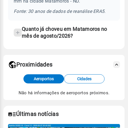
mm na cidade Matamoros - ND.
chuva
e
Fonte: 30 anos de dados de reanálise ERA5.
temperatura
Quanto já choveu em Matamoros no
mês de agosto/2026?
Proximidades
Fonte: dados combinados de estações
Aeroportos
Cidades
meteorológicas e satélite do Centro de Previsão
de Tempo e Estudos Climáticos (CPTEC).
Não há informações de aeroportos próximos.
Para obter mais informações sobre os dados
climáticos,
clique aqui.
Últimas notícias