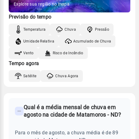
Explore sua região no mapa
Previsão do tempo
Temperatura
Chuva
Pressão
Umidade Relativa
Acumulado de Chuva
Vento
Risco de Incêndio
Tempo agora
Satélite
Chuva Agora
FAQ
Qual é a média mensal de chuva em
-
agosto na cidade de Matamoros - ND?
Perguntas
frequentes
Para o mês de agosto, a chuva média é de 89
sobre