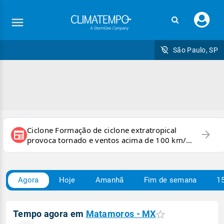
Faç
seu
logi
São Paulo, SP
Ciclone Formação de ciclone extratropical
arrow_forward
newspaper
provoca tornado e ventos acima de 100 km/h
no RS
Agora
Hoje
Amanhã
Fim de semana
15
Tempo agora em
Matamoros - MX