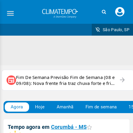
Faç
seu
logi
São Paulo, SP
Fim De Semana Previsão Fim de Semana (08 e
arrow_forward
newspaper
09/08): Nova frente fria traz chuva forte e frio
para áreas do país
Agora
Hoje
Amanhã
Fim de semana
15
Tempo agora em
Corumbá - MS