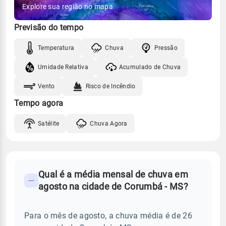
Explore sua região no mapa
Previsão do tempo
Temperatura
Chuva
Pressão
Umidade Relativa
Acumulado de Chuva
Vento
Risco de Incêndio
Tempo agora
Satélite
Chuva Agora
FAQ
Qual é a média mensal de chuva em
-
agosto na cidade de Corumbá - MS?
Perguntas
frequentes
Para o mês de agosto, a chuva média é de 26
sobre