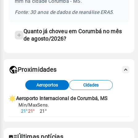
mm na cidade Corumbá - MS.
chuva
e
Fonte: 30 anos de dados de reanálise ERA5.
temperatura
Quanto já choveu em Corumbá no mês
de agosto/2026?
Proximidades
Fonte: dados combinados de estações
Aeroportos
Cidades
meteorológicas e satélite do Centro de Previsão
de Tempo e Estudos Climáticos (CPTEC).
Aeroporto Internacional de Corumbá, MS
Mín/Max
Sens.
Para obter mais informações sobre os dados
21°
21°
21°
climáticos,
clique aqui.
Últimas notícias