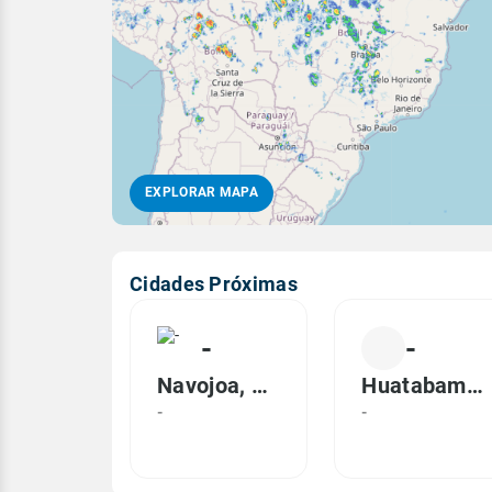
EXPLORAR MAPA
Cidades Próximas
-
-
Navojoa, ND
Huatabampo, ND
-
-