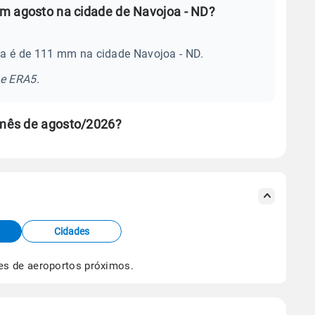
m agosto na cidade de Navojoa - ND?
ia é de 111 mm na cidade Navojoa - ND.
se ERA5.
 mês de agosto/2026?
s meteorológicas e satélite do Centro de Previsão
TEC).
Cidades
os dados climáticos,
clique aqui.
es de aeroportos próximos.