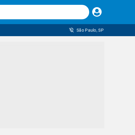
Faça
seu
login
São Paulo, SP