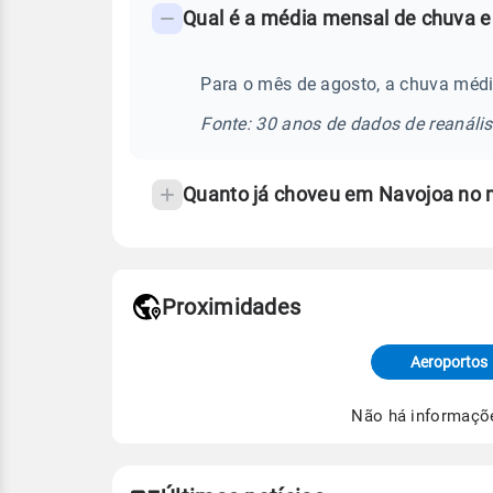
Qual é a média mensal de chuva e
-
Perguntas
frequentes
Para o mês de agosto, a chuva méd
sobre
Fonte: 30 anos de dados de reanáli
chuva
e
Quanto já choveu em Navojoa no
temperatura
Proximidades
Fonte: dados combinados de estaçõe
de Tempo e Estudos Climáticos (CP
Aeroportos
Para obter mais informações sobre 
Não há informaçõ