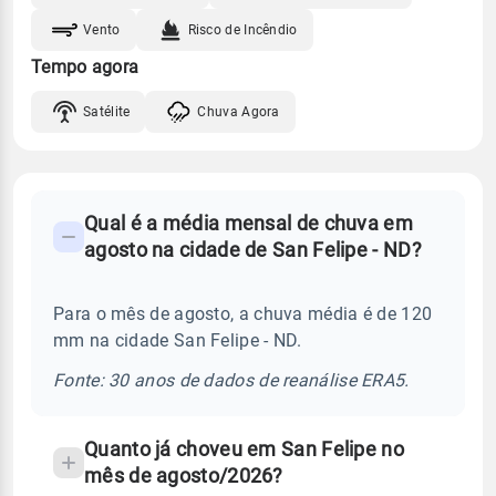
Vento
Risco de Incêndio
Tempo agora
Satélite
Chuva Agora
FAQ
Qual é a média mensal de chuva em
-
agosto na cidade de San Felipe - ND?
Perguntas
frequentes
Para o mês de agosto, a chuva média é de 120
sobre
mm na cidade San Felipe - ND.
chuva
e
Fonte: 30 anos de dados de reanálise ERA5.
temperatura
Quanto já choveu em San Felipe no
mês de agosto/2026?