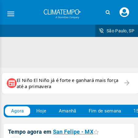
Faç
seu
logi
São Paulo, SP
El Niño El Niño já é forte e ganhará mais força
arrow_forward
newspaper
até a primavera
Agora
Hoje
Amanhã
Fim de semana
15
Tempo agora em
San Felipe - MX