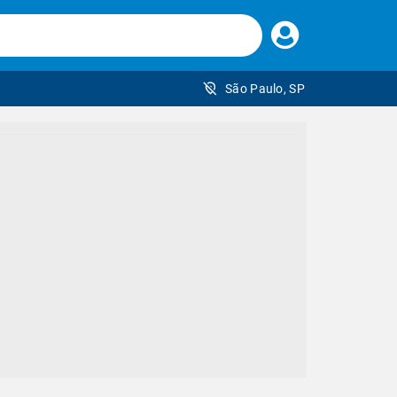
Faça
seu
login
São Paulo, SP