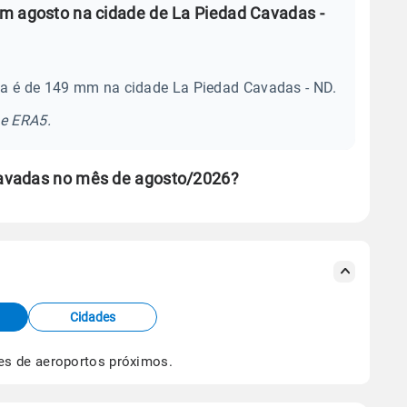
m agosto na cidade de La Piedad Cavadas -
ia é de 149 mm na cidade La Piedad Cavadas - ND.
se ERA5.
avadas no mês de agosto/2026?
s meteorológicas e satélite do Centro de Previsão
TEC).
Cidades
os dados climáticos,
clique aqui.
es de aeroportos próximos.