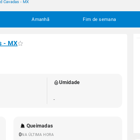
ad Cavadas - MX
Amanhã
Fim de semana
s - MX
Umidade
-
Queimadas
0
NA ÚLTIMA HORA