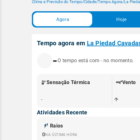
Clima e Previsão do Tempo
/
Cidade
/
Tempo Agora
/
La Pied
Agora
Hoje
Tempo agora em
La Piedad Cavada
-
O tempo está com - no momento.
Sensação Térmica
Vento
-
-
Atividades Recente
Raios
0
NA ÚLTIMA HORA