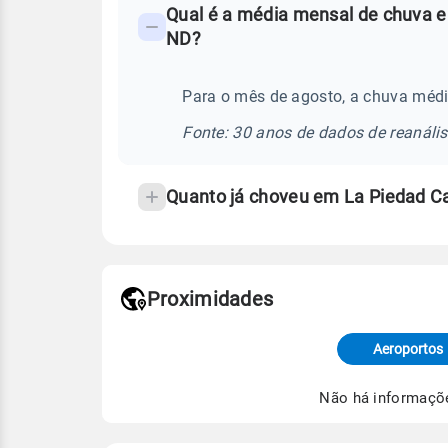
Qual é a média mensal de chuva e
-
ND?
Perguntas
frequentes
Para o mês de agosto, a chuva méd
sobre
chuva
Fonte: 30 anos de dados de reanáli
e
temperatura
Quanto já choveu em La Piedad C
Proximidades
Fonte: dados combinados de estaçõe
de Tempo e Estudos Climáticos (CP
Aeroportos
Para obter mais informações sobre 
Não há informaçõ