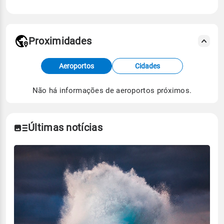
Proximidades
Fonte: dados combinados de estações
Aeroportos
Cidades
meteorológicas e satélite do Centro de Previsão
de Tempo e Estudos Climáticos (CPTEC).
Não há informações de aeroportos próximos.
Para obter mais informações sobre os dados
climáticos,
clique aqui.
Últimas notícias