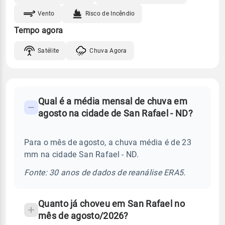
Vento
Risco de Incêndio
Tempo agora
Satélite
Chuva Agora
FAQ
Qual é a média mensal de chuva em
-
agosto na cidade de San Rafael - ND?
Perguntas
frequentes
Para o mês de agosto, a chuva média é de 23
sobre
mm na cidade San Rafael - ND.
chuva
e
Fonte: 30 anos de dados de reanálise ERA5.
temperatura
Quanto já choveu em San Rafael no
mês de agosto/2026?