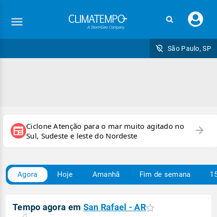
Faç
seu
logi
São Paulo, SP
Ciclone Atenção para o mar muito agitado no
arrow_forward
newspaper
Sul, Sudeste e leste do Nordeste
Agora
Hoje
Amanhã
Fim de semana
15
Tempo agora em
San Rafael - AR