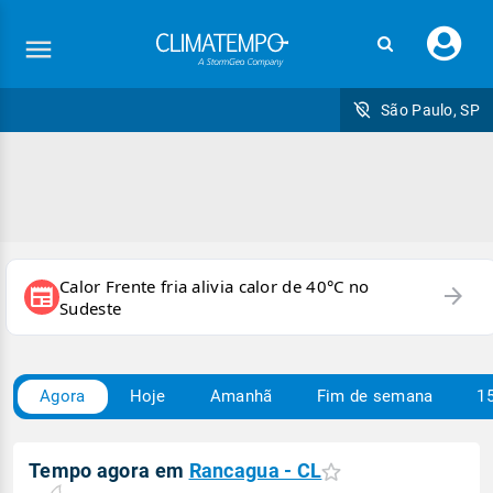
Faç
seu
logi
São Paulo, SP
Calor Frente fria alivia calor de 40°C no
arrow_forward
newspaper
Sudeste
Agora
Hoje
Amanhã
Fim de semana
15
Tempo agora em
Rancagua - CL