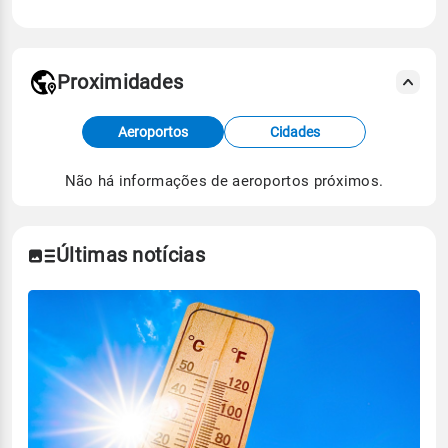
Proximidades
Fonte: dados combinados de estações
Aeroportos
Cidades
meteorológicas e satélite do Centro de Previsão
de Tempo e Estudos Climáticos (CPTEC).
Não há informações de aeroportos próximos.
Para obter mais informações sobre os dados
climáticos,
clique aqui.
Últimas notícias