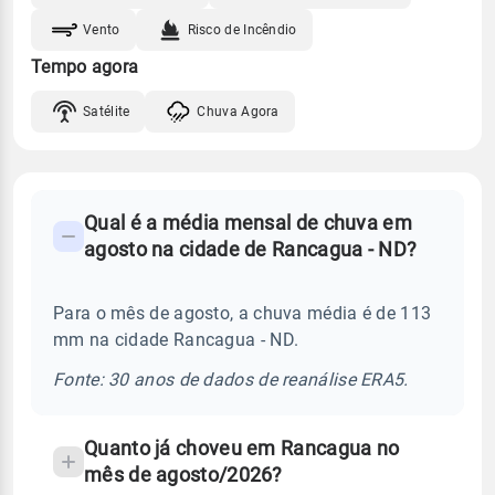
Vento
Risco de Incêndio
Tempo agora
Satélite
Chuva Agora
FAQ
Qual é a média mensal de chuva em
-
agosto na cidade de Rancagua - ND?
Perguntas
frequentes
Para o mês de agosto, a chuva média é de 113
sobre
mm na cidade Rancagua - ND.
chuva
e
Fonte: 30 anos de dados de reanálise ERA5.
temperatura
Quanto já choveu em Rancagua no
mês de agosto/2026?