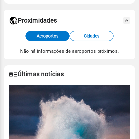
Proximidades
Fonte: dados combinados de estações
Aeroportos
Cidades
meteorológicas e satélite do Centro de Previsão
de Tempo e Estudos Climáticos (CPTEC).
Não há informações de aeroportos próximos.
Para obter mais informações sobre os dados
climáticos,
clique aqui.
Últimas notícias