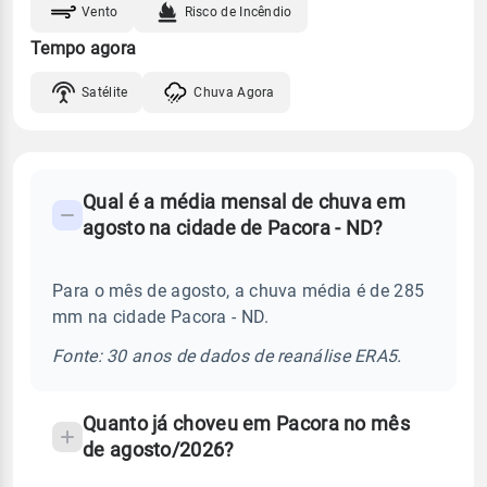
Vento
Risco de Incêndio
Tempo agora
Satélite
Chuva Agora
FAQ
Qual é a média mensal de chuva em
-
agosto na cidade de Pacora - ND?
Perguntas
frequentes
Para o mês de agosto, a chuva média é de 285
sobre
mm na cidade Pacora - ND.
chuva
e
Fonte: 30 anos de dados de reanálise ERA5.
temperatura
Quanto já choveu em Pacora no mês
de agosto/2026?