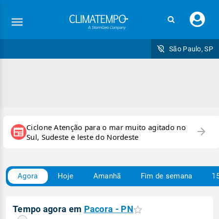
Faç
seu
logi
São Paulo, SP
Ciclone Atenção para o mar muito agitado no
arrow_forward
newspaper
Sul, Sudeste e leste do Nordeste
Agora
Hoje
Amanhã
Fim de semana
15
Tempo agora em
Pacora - PN