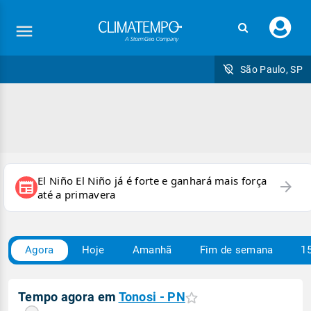
Faç
seu
logi
São Paulo, SP
El Niño El Niño já é forte e ganhará mais força
arrow_forward
newspaper
até a primavera
Agora
Hoje
Amanhã
Fim de semana
15
Tempo agora em
Tonosi - PN