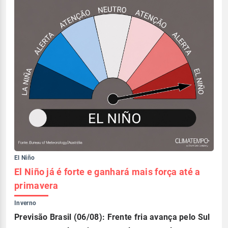
El Niño
El Niño já é forte e ganhará mais força até a
primavera
Inverno
Previsão Brasil (06/08): Frente fria avança pelo Sul