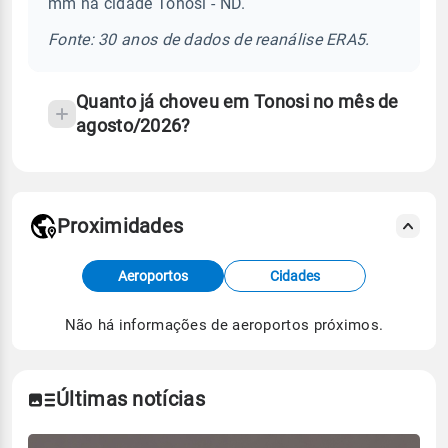
mm na cidade Tonosi - ND.
chuva
e
Fonte: 30 anos de dados de reanálise ERA5.
temperatura
Quanto já choveu em Tonosi no mês de
agosto/2026?
Proximidades
Fonte: dados combinados de estações
Aeroportos
Cidades
meteorológicas e satélite do Centro de Previsão
de Tempo e Estudos Climáticos (CPTEC).
Não há informações de aeroportos próximos.
Para obter mais informações sobre os dados
climáticos,
clique aqui.
Últimas notícias