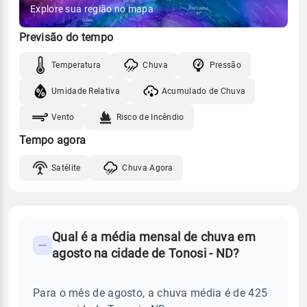
Explore sua região no mapa
Previsão do tempo
Temperatura
Chuva
Pressão
Umidade Relativa
Acumulado de Chuva
Vento
Risco de Incêndio
Tempo agora
Satélite
Chuva Agora
FAQ
Qual é a média mensal de chuva em
-
agosto na cidade de Tonosi - ND?
Perguntas
frequentes
Para o mês de agosto, a chuva média é de 425
sobre