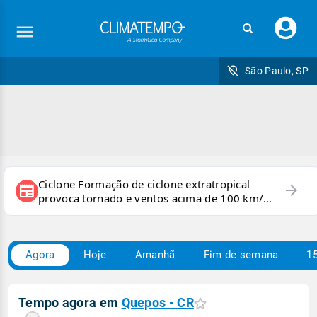
Faç
seu
logi
São Paulo, SP
Ciclone Formação de ciclone extratropical
arrow_forward
newspaper
provoca tornado e ventos acima de 100 km/h
no RS
Agora
Hoje
Amanhã
Fim de semana
15
Tempo agora em
Quepos - CR