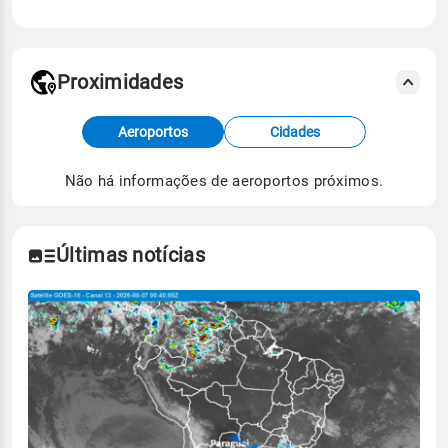
Proximidades
Fonte: dados combinados de estações
Aeroportos
Cidades
meteorológicas e satélite do Centro de Previsão
de Tempo e Estudos Climáticos (CPTEC).
Não há informações de aeroportos próximos.
Para obter mais informações sobre os dados
climáticos,
clique aqui.
Últimas notícias