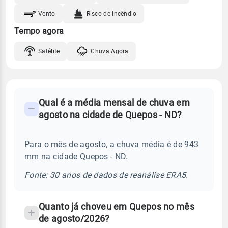
Vento
Risco de Incêndio
Tempo agora
Satélite
Chuva Agora
FAQ
Qual é a média mensal de chuva em
-
agosto na cidade de Quepos - ND?
Perguntas
frequentes
Para o mês de agosto, a chuva média é de 943
sobre
mm na cidade Quepos - ND.
chuva
e
Fonte: 30 anos de dados de reanálise ERA5.
temperatura
Quanto já choveu em Quepos no mês
de agosto/2026?