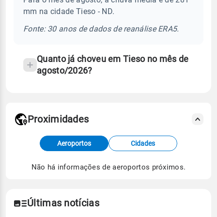
sobre
mm na cidade Tieso - ND.
chuva
e
Fonte: 30 anos de dados de reanálise ERA5.
temperatura
Quanto já choveu em Tieso no mês de
agosto/2026?
Proximidades
Fonte: dados combinados de estações
Aeroportos
Cidades
meteorológicas e satélite do Centro de Previsão
de Tempo e Estudos Climáticos (CPTEC).
Não há informações de aeroportos próximos.
Para obter mais informações sobre os dados
climáticos,
clique aqui.
Últimas notícias