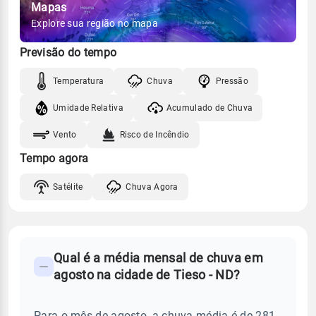
Mapas
Explore sua região no mapa
Previsão do tempo
Temperatura
Chuva
Pressão
Umidade Relativa
Acumulado de Chuva
Vento
Risco de Incêndio
Tempo agora
Satélite
Chuva Agora
FAQ
Qual é a média mensal de chuva em
-
agosto na cidade de Tieso - ND?
Perguntas
frequentes
Para o mês de agosto, a chuva média é de 281