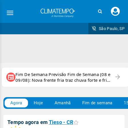
Faç
seu
logi
São Paulo, SP
Fim De Semana Previsão Fim de Semana (08 e
arrow_forward
newspaper
09/08): Nova frente fria traz chuva forte e frio
para áreas do país
Agora
Hoje
Amanhã
Fim de semana
15
Tempo agora em
Tieso - CR