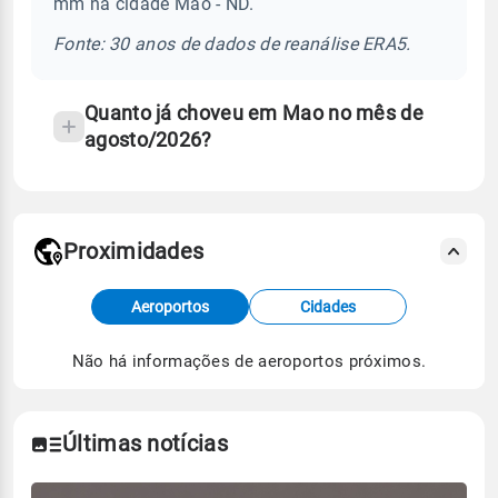
mm na cidade Mao - ND.
chuva
e
Fonte: 30 anos de dados de reanálise ERA5.
temperatura
Quanto já choveu em Mao no mês de
agosto/2026?
Proximidades
Fonte: dados combinados de estações
Aeroportos
Cidades
meteorológicas e satélite do Centro de Previsão
de Tempo e Estudos Climáticos (CPTEC).
Não há informações de aeroportos próximos.
Para obter mais informações sobre os dados
climáticos,
clique aqui.
Últimas notícias