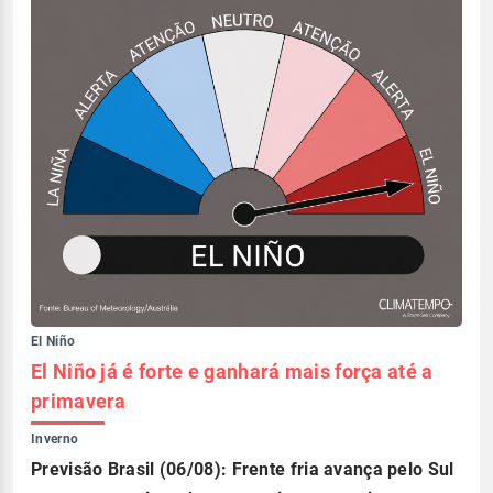
El Niño
El Niño já é forte e ganhará mais força até a
primavera
Inverno
Previsão Brasil (06/08): Frente fria avança pelo Sul