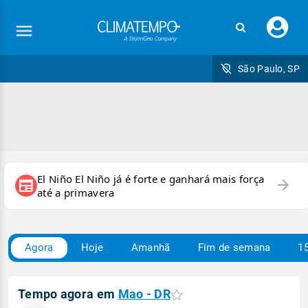
Faç
seu
logi
São Paulo, SP
El Niño El Niño já é forte e ganhará mais força
arrow_forward
newspaper
até a primavera
Agora
Hoje
Amanhã
Fim de semana
15
Tempo agora em
Mao - DR