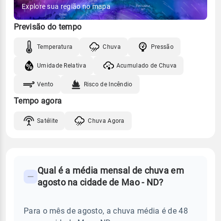
Explore sua região no mapa
Previsão do tempo
Temperatura
Chuva
Pressão
Umidade Relativa
Acumulado de Chuva
Vento
Risco de Incêndio
Tempo agora
Satélite
Chuva Agora
FAQ
Qual é a média mensal de chuva em
-
agosto na cidade de Mao - ND?
Perguntas
frequentes
Para o mês de agosto, a chuva média é de 48
sobre