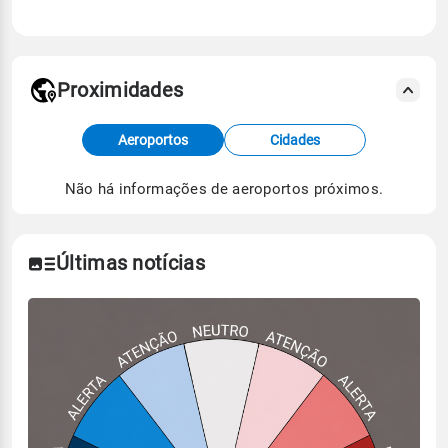
Proximidades
Fonte: dados combinados de estações
Aeroportos
Cidades
meteorológicas e satélite do Centro de Previsão
de Tempo e Estudos Climáticos (CPTEC).
Não há informações de aeroportos próximos.
Para obter mais informações sobre os dados
climáticos,
clique aqui.
Últimas notícias