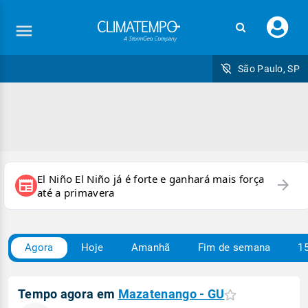
Faç
seu
logi
São Paulo, SP
El Niño El Niño já é forte e ganhará mais força
arrow_forward
newspaper
até a primavera
Agora
Hoje
Amanhã
Fim de semana
15
Tempo agora em
Mazatenango - GU