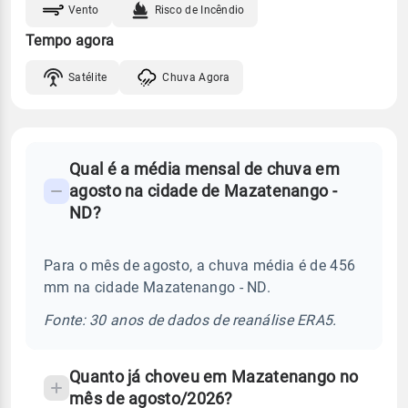
Vento
Risco de Incêndio
Tempo agora
Satélite
Chuva Agora
FAQ
Qual é a média mensal de chuva em
-
agosto na cidade de Mazatenango -
Perguntas
ND?
frequentes
sobre
Para o mês de agosto, a chuva média é de 456
chuva
mm na cidade Mazatenango - ND.
e
temperatura
Fonte: 30 anos de dados de reanálise ERA5.
Quanto já choveu em Mazatenango no
mês de agosto/2026?