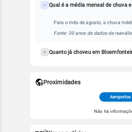
Qual é a média mensal de chuva e
-
Perguntas
frequentes
Para o mês de agosto, a chuva médi
sobre
Fonte: 30 anos de dados de reanáli
chuva
e
Quanto já choveu em Bloemfontei
temperatura
Proximidades
Fonte: dados combinados de estaçõe
de Tempo e Estudos Climáticos (CP
Aeroportos
Para obter mais informações sobre 
Não há informaçõ