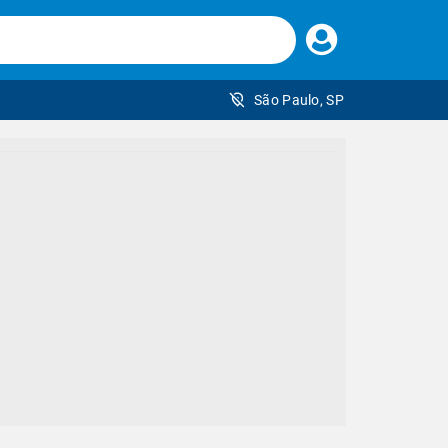
Faça
seu
login
São Paulo, SP