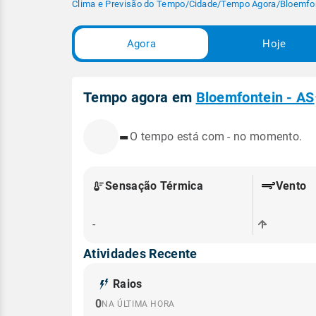
Clima e Previsão do Tempo
/
Cidade
/
Tempo Agora
/
Bloemfon
Agora
Hoje
Tempo agora em
Bloemfontein - AS
-
O tempo está com - no momento.
Sensação Térmica
Vento
-
-
Atividades Recente
Raios
0
NA ÚLTIMA HORA