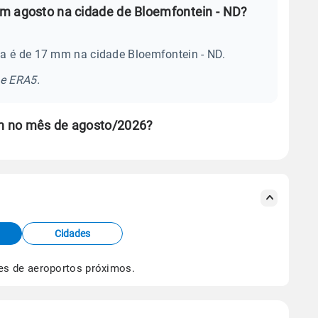
m agosto na cidade de Bloemfontein - ND?
a é de 17 mm na cidade Bloemfontein - ND.
se ERA5.
n no mês de agosto/2026?
s meteorológicas e satélite do Centro de Previsão
TEC).
Cidades
os dados climáticos,
clique aqui.
es de aeroportos próximos.