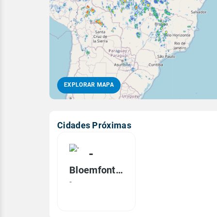
EXPLORAR MAPA
Cidades Próximas
-
Bloemfontein, ND
-