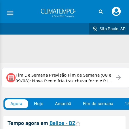
Faç
seu
logi
São Paulo, SP
Fim De Semana Previsão Fim de Semana (08 e
arrow_forward
newspaper
09/08): Nova frente fria traz chuva forte e frio
para áreas do país
Agora
Hoje
Amanhã
Fim de semana
15
Carregando
Tempo agora em
Belize - BZ
condições