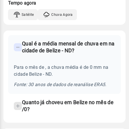
Tempo agora
Satélite
Chuva Agora
FAQ
Qual é a média mensal de chuva em na
-
cidade de Belize - ND?
Perguntas
frequentes
Para o mês de , a chuva média é de 0 mm na
sobre
cidade Belize - ND.
chuva
e
Fonte: 30 anos de dados de reanálise ERA5.
temperatura
Quanto já choveu em Belize no mês de
/0?