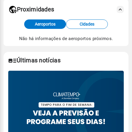
Proximidades
Fonte: dados combinados de estações
Aeroportos
Cidades
meteorológicas e satélite do Centro de Previsão
de Tempo e Estudos Climáticos (CPTEC).
Não há informações de aeroportos próximos.
Para obter mais informações sobre os dados
climáticos,
clique aqui.
Últimas notícias