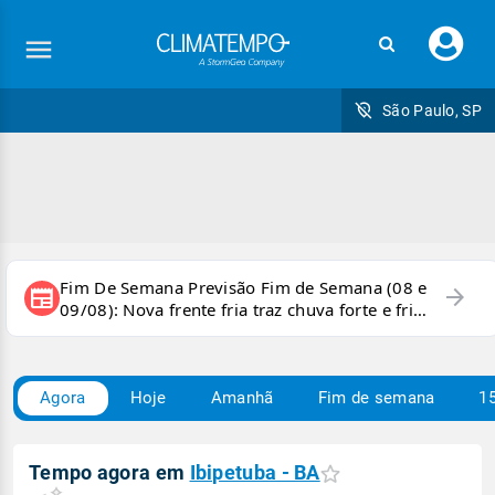
Faç
seu
logi
São Paulo, SP
Fim De Semana Previsão Fim de Semana (08 e
arrow_forward
newspaper
09/08): Nova frente fria traz chuva forte e frio
para áreas do país
Agora
Hoje
Amanhã
Fim de semana
15
Tempo agora em
Ibipetuba - BA