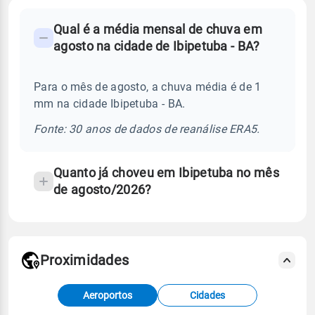
FAQ
Qual é a média mensal de chuva em
-
agosto na cidade de Ibipetuba - BA?
Perguntas
frequentes
Para o mês de agosto, a chuva média é de 1
sobre
mm na cidade Ibipetuba - BA.
chuva
e
Fonte: 30 anos de dados de reanálise ERA5.
temperatura
Quanto já choveu em Ibipetuba no mês
de agosto/2026?
Proximidades
Fonte: dados combinados de estações
Aeroportos
Cidades
meteorológicas e satélite do Centro de Previsão