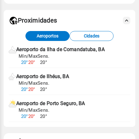
Proximidades
Fonte: dados combinados de estações
Aeroportos
Cidades
meteorológicas e satélite do Centro de Previsão
de Tempo e Estudos Climáticos (CPTEC).
Aeroporto da Ilha de Comandatuba, BA
Mín/Max
Sens.
Para obter mais informações sobre os dados
20°
20°
20°
climáticos,
clique aqui.
Aeroporto de Ilhéus, BA
Mín/Max
Sens.
20°
20°
20°
Aeroporto de Porto Seguro, BA
Mín/Max
Sens.
20°
20°
20°