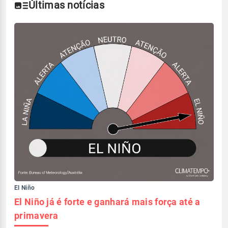
Últimas notícias
El Niño
El Niño já é forte e ganhará mais força até a
primavera