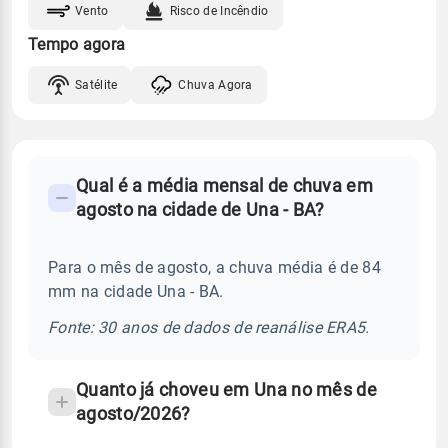
Vento
Risco de Incêndio
Tempo agora
Satélite
Chuva Agora
FAQ
Qual é a média mensal de chuva em
-
agosto na cidade de Una - BA?
Perguntas
frequentes
Para o mês de agosto, a chuva média é de 84
sobre
mm na cidade Una - BA.
chuva
e
Fonte: 30 anos de dados de reanálise ERA5.
temperatura
Quanto já choveu em Una no mês de
agosto/2026?