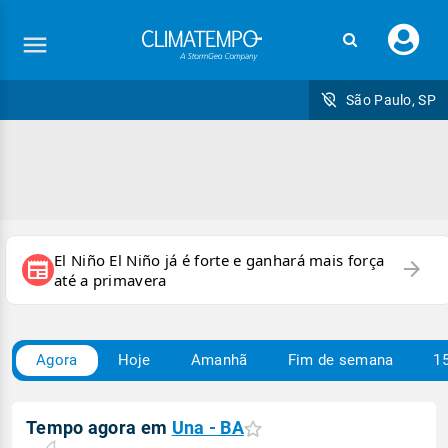
Faç
seu
logi
São Paulo, SP
El Niño El Niño já é forte e ganhará mais força
arrow_forward
newspaper
até a primavera
Agora
Hoje
Amanhã
Fim de semana
15
Tempo agora em
Una - BA