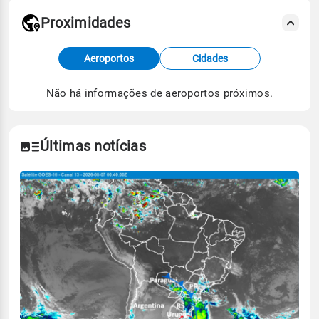
Proximidades
Fonte: dados combinados de estações
Aeroportos
Cidades
meteorológicas e satélite do Centro de Previsão
de Tempo e Estudos Climáticos (CPTEC).
Não há informações de aeroportos próximos.
Para obter mais informações sobre os dados
climáticos,
clique aqui.
Últimas notícias