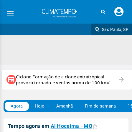
Faç
seu
logi
São Paulo, SP
Ciclone Formação de ciclone extratropical
arrow_forward
newspaper
provoca tornado e ventos acima de 100 km/h
no RS
Agora
Hoje
Amanhã
Fim de semana
15
Carregando
Tempo agora em
Al Hoceima - MO
condições