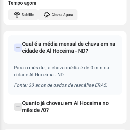
Tempo agora
Satélite
Chuva Agora
FAQ
Qual é a média mensal de chuva em na
-
cidade de Al Hoceima - ND?
Perguntas
frequentes
Para o mês de , a chuva média é de 0 mm na
sobre
cidade Al Hoceima - ND.
chuva
e
Fonte: 30 anos de dados de reanálise ERA5.
temperatura
Quanto já choveu em Al Hoceima no
mês de /0?