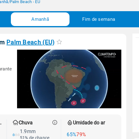
anhã
/
Palm Beach - EU
Amanhã
Fim de semana
em
Palm Beach (EU)
urante
 térmica
Chuva
Umidade do ar
1.9mm
65%
79%
51% de chance