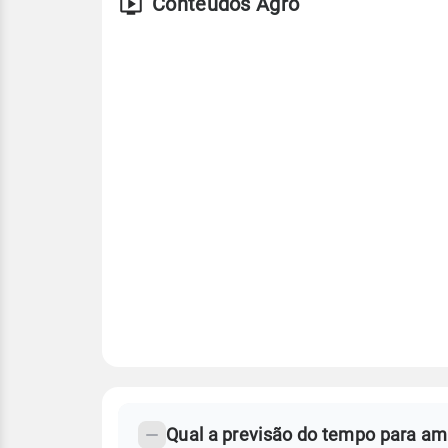
Conteúdos Agro
FAQ
CLIMA,
PREVISÃO
Qual a previsão do tempo para a
-
DO