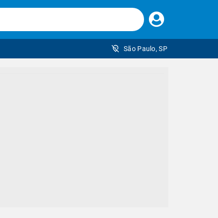
Faça
seu
login
São Paulo, SP