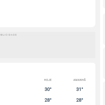
HOJE
AMANHÃ
30°
31°
28°
28°