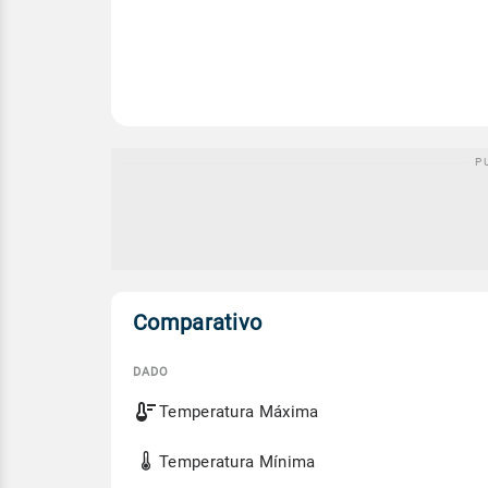
Comparativo
DADO
Comparativo
Temperatura Máxima
entre
a
previsão
Temperatura Mínima
de