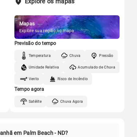
Explore os mapas
Mapas
Explore sua região no mapa
Previsão do tempo
Temperatura
Chuva
Pressão
Umidade Relativa
Acumulado de Chuva
Vento
Risco de Incêndio
Tempo agora
Satélite
Chuva Agora
manhã em Palm Beach - ND?