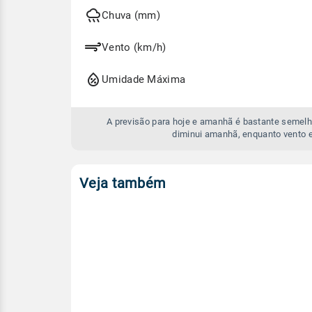
hoje
e
Chuva (mm)
amanhã
Vento (km/h)
Umidade Máxima
A previsão para hoje e amanhã é bastante semelh
diminui amanhã, enquanto vento 
Veja também