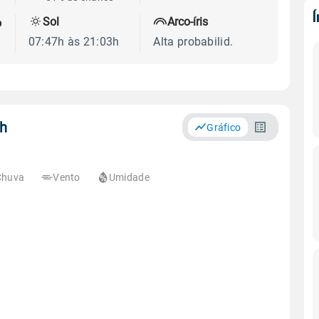
Sol
Arco-íris
o
07:47h às 21:03h
Alta probabilid.
ch
Gráfico
Chuva
Vento
Umidade