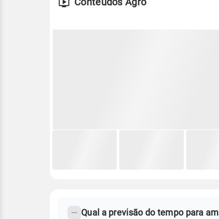
Conteúdos Agro
FAQ
CLIMA,
PREVISÃO
Qual a previsão do tempo para a
-
DO