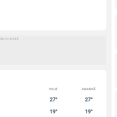
HOJE
AMANHÃ
27°
27°
19°
19°