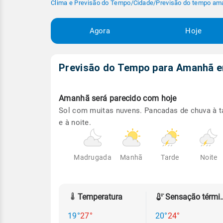
Clima e Previsão do Tempo
/
Cidade
/
Previsão do tempo am
Agora
Hoje
Previsão do Tempo para Amanhã
Amanhã será
parecido com hoje
Sol com muitas nuvens. Pancadas de chuva à t
e à noite.
Madrugada
Manhã
Tarde
Noite
Temperatura
Sensação
19°
27°
20°
24°