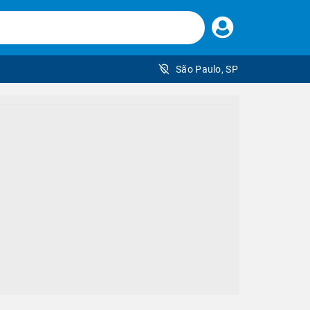
Faça
seu
login
São Paulo, SP