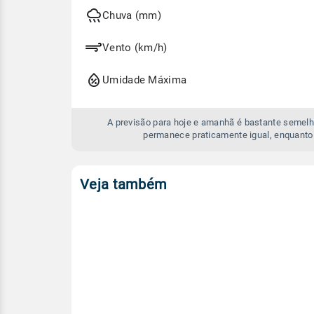
hoje
e
Chuva (mm)
amanhã
Vento (km/h)
Umidade Máxima
A previsão para hoje e amanhã é bastante semelh
permanece praticamente igual, enquanto
Veja também