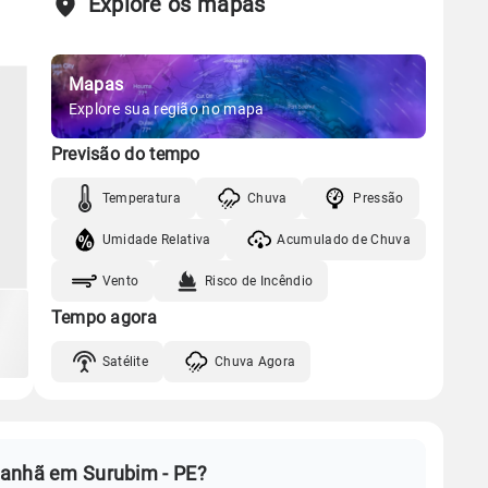
Explore os mapas
Mapas
Explore sua região no mapa
Previsão do tempo
Temperatura
Chuva
Pressão
Umidade Relativa
Acumulado de Chuva
Vento
Risco de Incêndio
Tempo agora
Satélite
Chuva Agora
manhã em Surubim - PE?