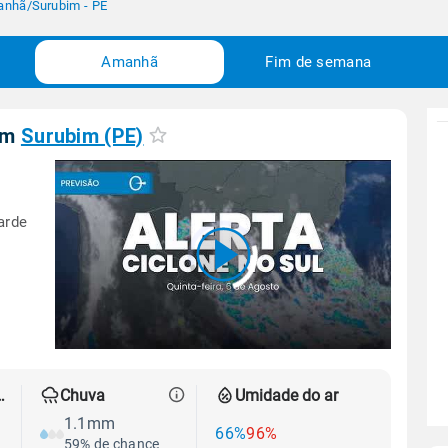
anhã
/
Surubim - PE
Amanhã
Fim de semana
em
Surubim (PE)
arde
 térmica
Chuva
Umidade do ar
1.1mm
66%
96%
59% de chance