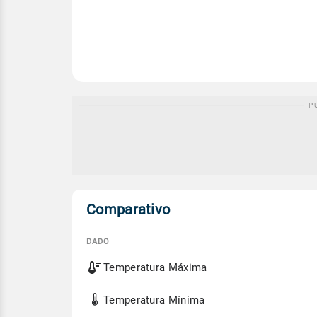
Comparativo
DADO
Comparativo
Temperatura Máxima
entre
a
previsão
Temperatura Mínima
de