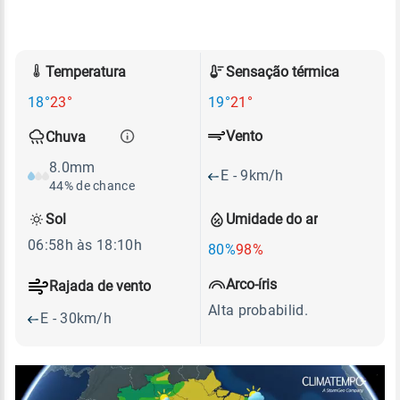
Temperatura
Sensação térmica
18°
23°
19°
21°
Vento
Chuva
8.0mm
E - 9km/h
44% de chance
Sol
Umidade do ar
06:58h às 18:10h
80%
98%
Arco-íris
Rajada de vento
Alta probabilid.
E - 30km/h