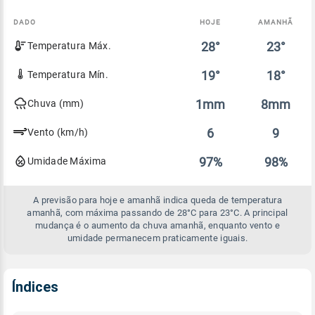
DADO
HOJE
AMANHÃ
Comparativo
28°
23°
Temperatura Máx.
entre
a
previsão
19°
18°
Temperatura Mín.
de
hoje
1mm
8mm
Chuva (mm)
e
amanhã
6
9
Vento (km/h)
97%
98%
Umidade Máxima
A previsão para hoje e amanhã indica queda de temperatura
amanhã, com máxima passando de 28°C para 23°C. A principal
mudança é o aumento da chuva amanhã, enquanto vento e
umidade permanecem praticamente iguais.
Índices