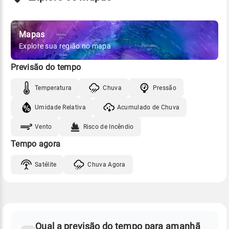
Mapas
Explore sua região no mapa
Previsão do tempo
Temperatura
Chuva
Pressão
Umidade Relativa
Acumulado de Chuva
Vento
Risco de Incêndio
Tempo agora
Satélite
Chuva Agora
FAQ
CLIMA,
PREVISÃO
Qual a previsão do tempo para amanhã