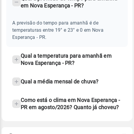
-
DO
em Nova Esperança - PR?
TEMPO
Perguntas
AMANHÃ
E
frequentes
NOTÍCIAS
EM
A previsão do tempo para amanhã é de
sobre
NOVA
temperaturas entre 19° e 23° e 0 em Nova
ESPERANÇA
chuva
-
Esperança - PR.
PR
e
temperatura
Qual a temperatura para amanhã em
Nova Esperança - PR?
Qual a média mensal de chuva?
Como está o clima em Nova Esperança -
PR em agosto/2026? Quanto já choveu?
Fonte: 30 anos de dados de reanálise ERA5.