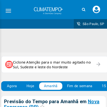
Faç
seu
logi
São Paulo, SP
Ciclone Atenção para o mar muito agitado no
arrow_forward
newspaper
Sul, Sudeste e leste do Nordeste
Agora
Hoje
Amanhã
Fim de semana
15 
Previsão do Tempo para Amanhã
em
Nova