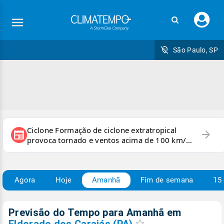
Faç
seu
logi
São Paulo, SP
Ciclone Formação de ciclone extratropical
arrow_forward
newspaper
provoca tornado e ventos acima de 100 km/h
no RS
Agora
Hoje
Amanhã
Fim de semana
15 
Previsão do Tempo para Amanhã
em