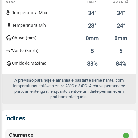
DADO
HOJE
AMANHÃ
Comparativo
34°
34°
Temperatura Máx.
entre
a
previsão
23°
24°
Temperatura Mín.
de
hoje
0mm
0mm
Chuva (mm)
e
amanhã
5
6
Vento (km/h)
83%
84%
Umidade Máxima
A previsão para hoje e amanhã é bastante semelhante, com
temperaturas estáveis entre 23°C e 34°C. A chuva permanece
praticamente igual, enquanto vento e umidade permanecem
praticamente iguais.
Índices
Churrasco