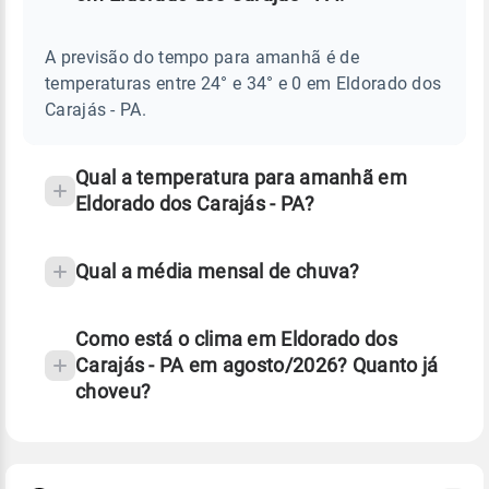
Perguntas
AMANHÃ
E
frequentes
NOTÍCIAS
EM
A previsão do tempo para amanhã é de
sobre
ELDORADO
temperaturas entre 24° e 34° e 0 em Eldorado dos
DOS
chuva
CARAJÁS
Carajás - PA.
-
e
PA
temperatura
Qual a temperatura para amanhã em
Eldorado dos Carajás - PA?
Qual a média mensal de chuva?
Como está o clima em Eldorado dos
Carajás - PA em agosto/2026? Quanto já
choveu?
Fonte: 30 anos de dados de reanálise ERA5.