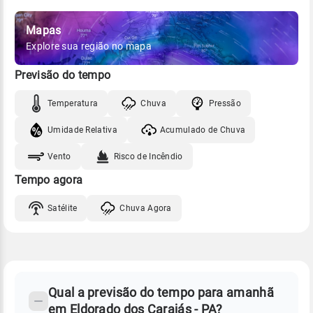
Mapas
Explore sua região no mapa
Previsão do tempo
Temperatura
Chuva
Pressão
Umidade Relativa
Acumulado de Chuva
Vento
Risco de Incêndio
Tempo agora
Satélite
Chuva Agora
FAQ
CLIMA,
PREVISÃO
Qual a previsão do tempo para amanhã
-
DO
em Eldorado dos Carajás - PA?
TEMPO