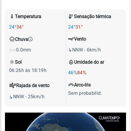
Temperatura
Sensação térmica
24°
34°
24°
31°
Vento
Chuva
NNW - 6km/h
0.0mm
Sol
Umidade do ar
06:26h às 18:19h
46%
84%
Arco-íris
Rajada de vento
Sem probabilid.
NNW - 25km/h