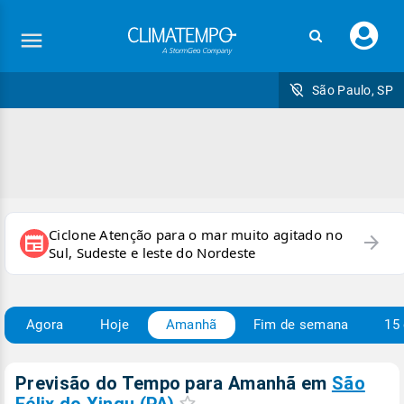
Faç
seu
logi
São Paulo, SP
Ciclone Atenção para o mar muito agitado no
arrow_forward
newspaper
Sul, Sudeste e leste do Nordeste
Agora
Hoje
Amanhã
Fim de semana
15 
Previsão do Tempo para Amanhã
em
São