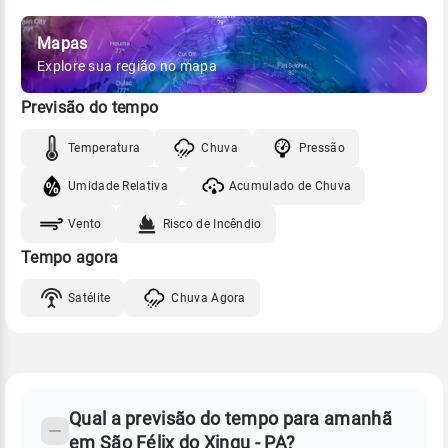
Mapas
Explore sua região no mapa
Previsão do tempo
Temperatura
Chuva
Pressão
Umidade Relativa
Acumulado de Chuva
Vento
Risco de Incêndio
Tempo agora
Satélite
Chuva Agora
FAQ
CLIMA,
PREVISÃO
Qual a previsão do tempo para amanhã
-
DO
em São Félix do Xingu - PA?
TEMPO