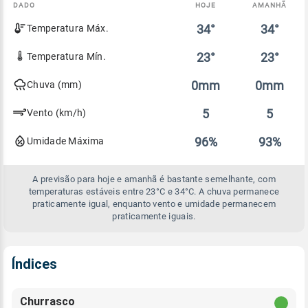
DADO
HOJE
AMANHÃ
Comparativo
34°
34°
Temperatura Máx.
entre
a
previsão
23°
23°
Temperatura Mín.
de
hoje
0mm
0mm
Chuva (mm)
e
amanhã
5
5
Vento (km/h)
96%
93%
Umidade Máxima
A previsão para hoje e amanhã é bastante semelhante, com
temperaturas estáveis entre 23°C e 34°C. A chuva permanece
praticamente igual, enquanto vento e umidade permanecem
praticamente iguais.
Índices
Churrasco