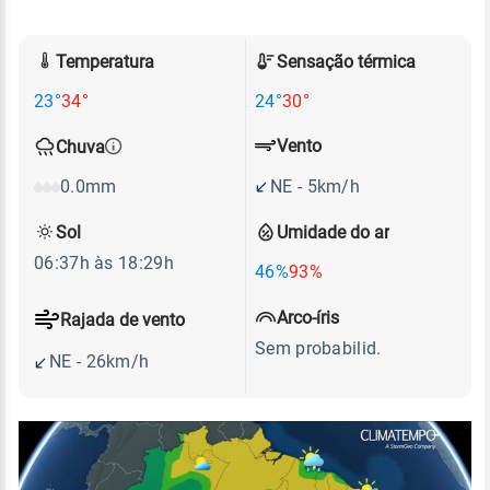
Temperatura
Sensação térmica
23°
34°
24°
30°
Vento
Chuva
NE - 5km/h
0.0mm
Sol
Umidade do ar
06:37h às 18:29h
46%
93%
Arco-íris
Rajada de vento
Sem probabilid.
NE - 26km/h