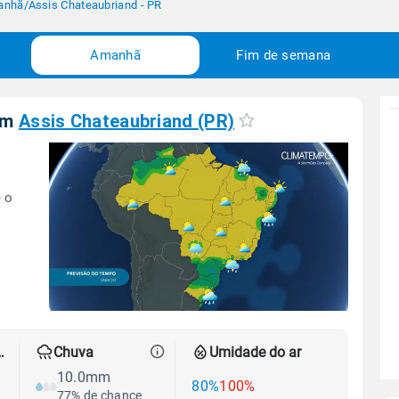
anhã
/
Assis Chateaubriand - PR
Amanhã
Fim de semana
em
Assis Chateaubriand (PR)
 o
 térmica
Chuva
Umidade do ar
10.0mm
80%
100%
77% de chance