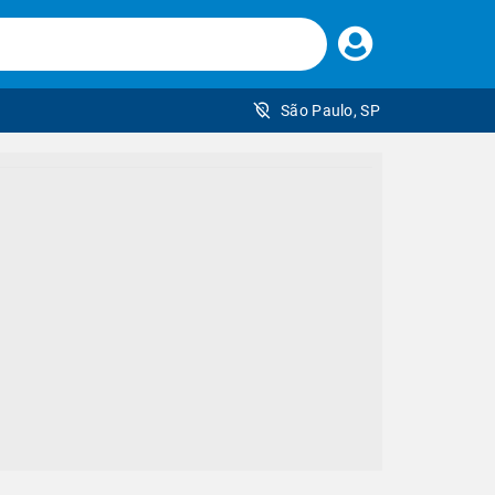
Faça
seu
login
São Paulo, SP