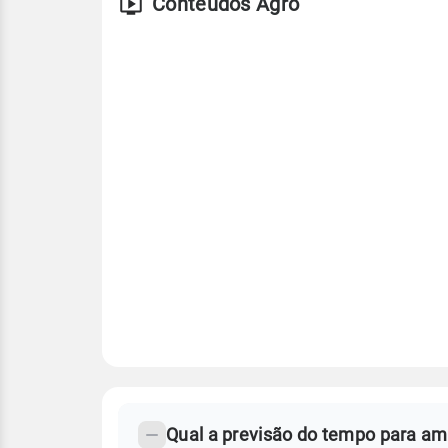
Conteúdos Agro
FAQ
CLIMA,
PREVISÃO
Qual a previsão do tempo para a
-
DO