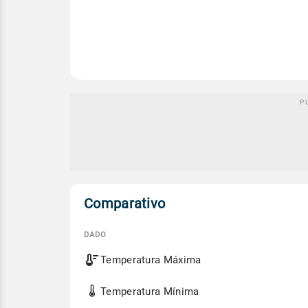
Comparativo
DADO
Comparativo
Temperatura Máxima
entre
a
previsão
Temperatura Mínima
de