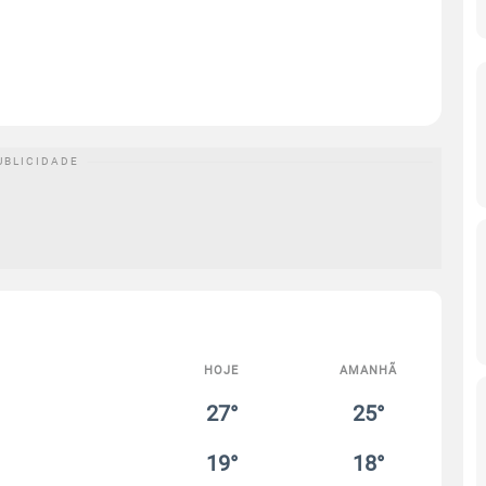
HOJE
AMANHÃ
27°
25°
19°
18°