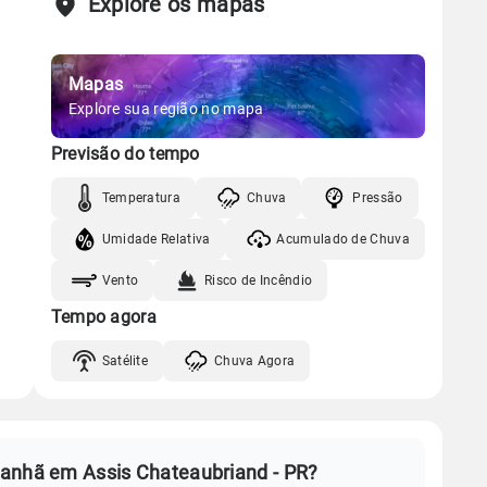
Explore os mapas
Mapas
Explore sua região no mapa
Previsão do tempo
Temperatura
Chuva
Pressão
Umidade Relativa
Acumulado de Chuva
Vento
Risco de Incêndio
Tempo agora
Satélite
Chuva Agora
manhã em Assis Chateaubriand - PR?