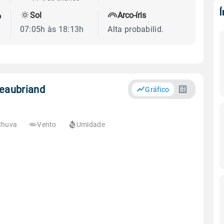
Sol
Arco-íris
o
07:05h às 18:13h
Alta probabilid.
teaubriand
Gráfico
Chuva
Vento
Umidade