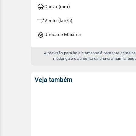
hoje
e
Chuva (mm)
amanhã
Vento (km/h)
Umidade Máxima
A previsão para hoje e amanhã é bastante semelhan
mudança é o aumento da chuva amanhã, enqu
Veja também