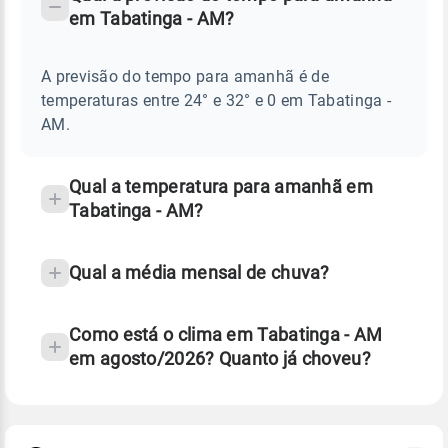
-
DO
em Tabatinga - AM?
TEMPO
Perguntas
AMANHÃ
E
frequentes
NOTÍCIAS
EM
A previsão do tempo para amanhã é de
sobre
TABATINGA
temperaturas entre 24° e 32° e 0 em Tabatinga -
-
chuva
AM
AM.
e
temperatura
Qual a temperatura para amanhã em
Tabatinga - AM?
Qual a média mensal de chuva?
Como está o clima em Tabatinga - AM
em agosto/2026? Quanto já choveu?
Fonte: 30 anos de dados de reanálise ERA5.