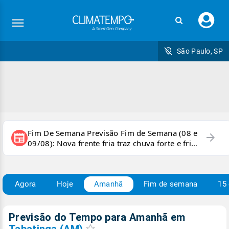
Faç
seu
logi
São Paulo, SP
Fim De Semana Previsão Fim de Semana (08 e
arrow_forward
newspaper
09/08): Nova frente fria traz chuva forte e frio
para áreas do país
Agora
Hoje
Amanhã
Fim de semana
15 
Previsão do Tempo para Amanhã
em