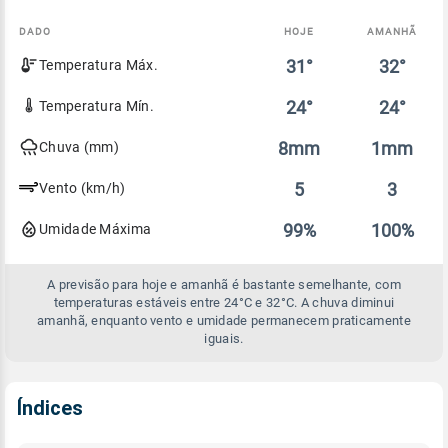
DADO
HOJE
AMANHÃ
Comparativo
31°
32°
Temperatura Máx.
entre
a
previsão
24°
24°
Temperatura Mín.
de
hoje
8mm
1mm
Chuva (mm)
e
amanhã
5
3
Vento (km/h)
99%
100%
Umidade Máxima
A previsão para hoje e amanhã é bastante semelhante, com
temperaturas estáveis entre 24°C e 32°C. A chuva diminui
amanhã, enquanto vento e umidade permanecem praticamente
iguais.
Índices