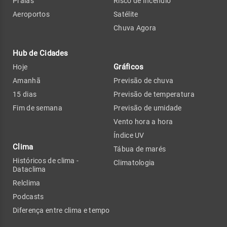
Praias
Risco de Incêndio
Aeroportos
Satélite
Chuva Agora
Hub de Cidades
Gráficos
Hoje
Amanhã
Previsão de chuva
15 dias
Previsão de temperatura
Fim de semana
Previsão de umidade
Vento hora a hora
Índice UV
Clima
Tábua de marés
Históricos de clima -
Climatologia
Dataclima
Relclima
Podcasts
Diferença entre clima e tempo