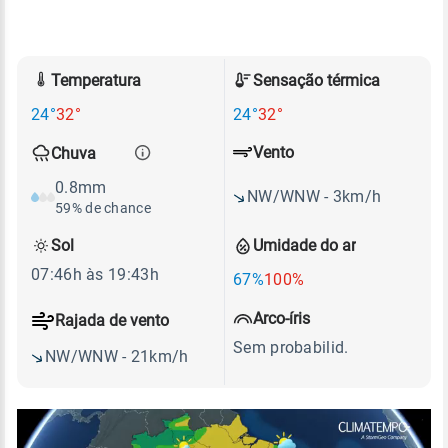
Temperatura
Sensação térmica
24°
32°
24°
32°
Vento
Chuva
0.8mm
NW/WNW - 3km/h
59% de chance
Sol
Umidade do ar
07:46h às 19:43h
67%
100%
Arco-íris
Rajada de vento
Sem probabilid.
NW/WNW - 21km/h