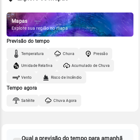
Mapas
Explore sua região no mapa
Previsão do tempo
Temperatura
Chuva
Pressão
Umidade Relativa
Acumulado de Chuva
Vento
Risco de Incêndio
Tempo agora
Satélite
Chuva Agora
FAQ
CLIMA,
PREVISÃO
Qual a previsão do tempo para amanhã