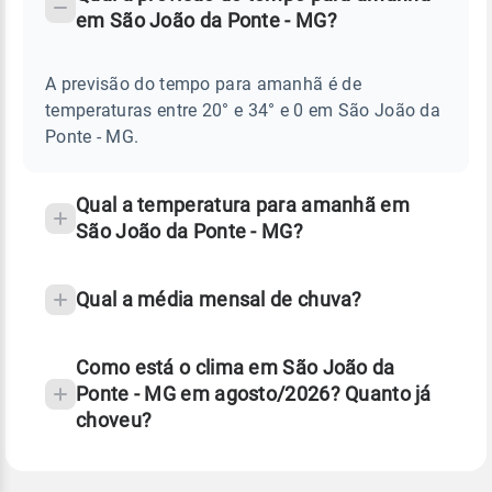
-
DO
em São João da Ponte - MG?
TEMPO
Perguntas
AMANHÃ
E
frequentes
NOTÍCIAS
EM
A previsão do tempo para amanhã é de
sobre
SÃO
temperaturas entre 20° e 34° e 0 em São João da
JOÃO
chuva
DA
Ponte - MG.
PONTE
e
-
temperatura
MG
Qual a temperatura para amanhã em
São João da Ponte - MG?
Qual a média mensal de chuva?
Como está o clima em São João da
Ponte - MG em agosto/2026? Quanto já
choveu?
Fonte: 30 anos de dados de reanálise ERA5.