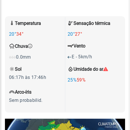
Temperatura
Sensação térmica
20°
34°
20°
27°
Vento
Chuva
E - 5km/h
0.0mm
Sol
Umidade do ar
06:17h às 17:46h
25%
59%
Arco-íris
Sem probabilid.