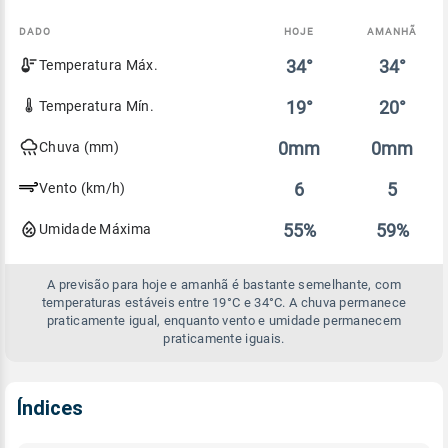
DADO
HOJE
AMANHÃ
Comparativo
34°
34°
Temperatura Máx.
entre
a
previsão
19°
20°
Temperatura Mín.
de
hoje
0mm
0mm
Chuva (mm)
e
amanhã
6
5
Vento (km/h)
55%
59%
Umidade Máxima
A previsão para hoje e amanhã é bastante semelhante, com
temperaturas estáveis entre 19°C e 34°C. A chuva permanece
praticamente igual, enquanto vento e umidade permanecem
praticamente iguais.
Índices