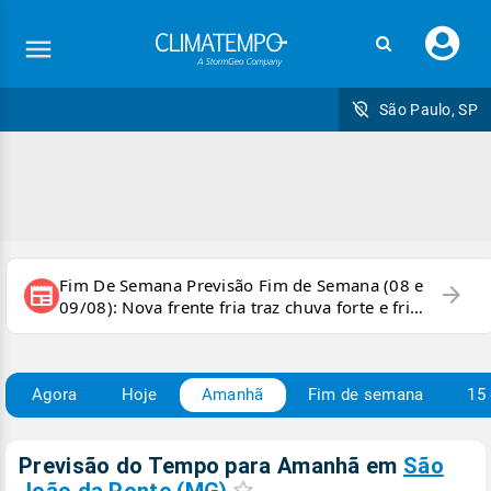
Faç
seu
logi
São Paulo, SP
Fim De Semana Previsão Fim de Semana (08 e
arrow_forward
newspaper
09/08): Nova frente fria traz chuva forte e frio
para áreas do país
Agora
Hoje
Amanhã
Fim de semana
15 
Previsão do Tempo para Amanhã
em
São