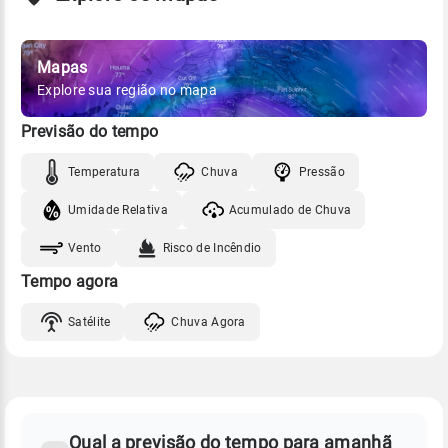
Mapas
Explore sua região no mapa
Previsão do tempo
Temperatura
Chuva
Pressão
Umidade Relativa
Acumulado de Chuva
Vento
Risco de Incêndio
Tempo agora
Satélite
Chuva Agora
FAQ
CLIMA,
PREVISÃO
Qual a previsão do tempo para amanhã