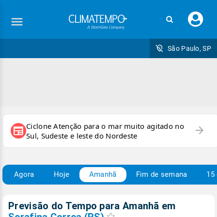
Faç
seu
logi
São Paulo, SP
Ciclone Atenção para o mar muito agitado no
arrow_forward
newspaper
Sul, Sudeste e leste do Nordeste
Agora
Hoje
Amanhã
Fim de semana
15 
Previsão do Tempo para Amanhã
em