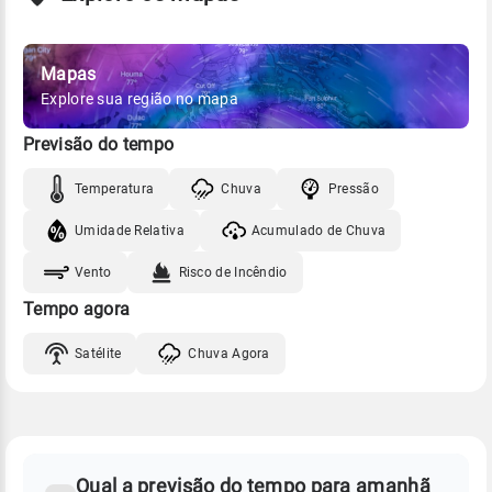
Mapas
Explore sua região no mapa
Previsão do tempo
Temperatura
Chuva
Pressão
Umidade Relativa
Acumulado de Chuva
Vento
Risco de Incêndio
Tempo agora
Satélite
Chuva Agora
FAQ
CLIMA,
PREVISÃO
Qual a previsão do tempo para amanhã