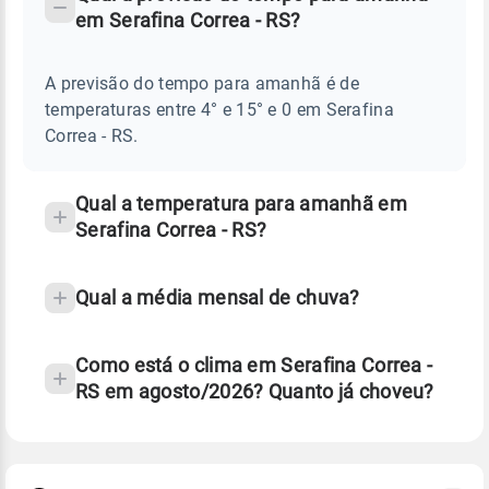
-
DO
em Serafina Correa - RS?
TEMPO
Perguntas
AMANHÃ
E
frequentes
NOTÍCIAS
EM
A previsão do tempo para amanhã é de
sobre
SERAFINA
temperaturas entre 4° e 15° e 0 em Serafina
CORREA
chuva
-
Correa - RS.
RS
e
temperatura
Qual a temperatura para amanhã em
Serafina Correa - RS?
Qual a média mensal de chuva?
Como está o clima em Serafina Correa -
RS em agosto/2026? Quanto já choveu?
Fonte: 30 anos de dados de reanálise ERA5.