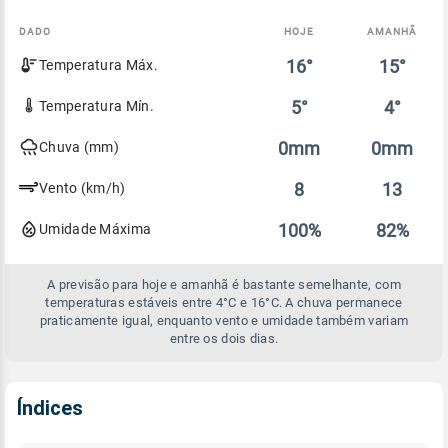
DADO
HOJE
AMANHÃ
Comparativo
16°
15°
Temperatura Máx.
entre
a
previsão
5°
4°
Temperatura Mín.
de
hoje
0mm
0mm
Chuva (mm)
e
amanhã
8
13
Vento (km/h)
100%
82%
Umidade Máxima
A previsão para hoje e amanhã é bastante semelhante, com
temperaturas estáveis entre 4°C e 16°C. A chuva permanece
praticamente igual, enquanto vento e umidade também variam
entre os dois dias.
Índices