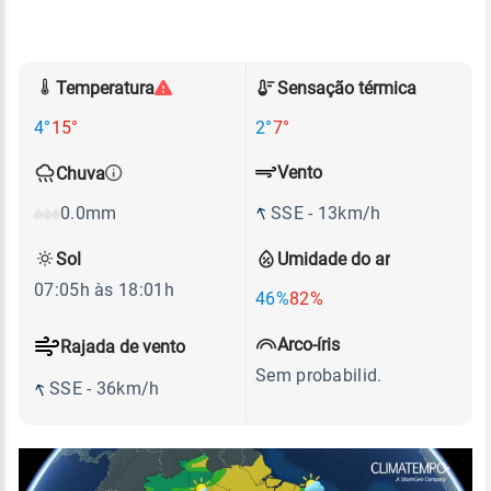
Temperatura
Sensação térmica
4°
15°
2°
7°
Vento
Chuva
SSE - 13km/h
0.0mm
Sol
Umidade do ar
07:05h às 18:01h
46%
82%
Arco-íris
Rajada de vento
Sem probabilid.
SSE - 36km/h