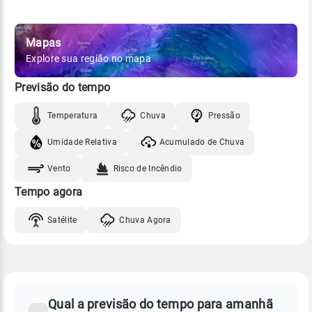
Mapas
Explore sua região no mapa
Previsão do tempo
Temperatura
Chuva
Pressão
Umidade Relativa
Acumulado de Chuva
Vento
Risco de Incêndio
Tempo agora
Satélite
Chuva Agora
FAQ
CLIMA,
PREVISÃO
Qual a previsão do tempo para amanhã
-
DO