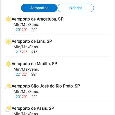
Fonte: dados combinados de estações
Aeroportos
Cidades
meteorológicas e satélite do Centro de Previsão
de Tempo e Estudos Climáticos (CPTEC).
Aeroporto de Araçatuba, SP
Mín/Max
Sens.
Para obter mais informações sobre os dados
20°
20°
20°
climáticos,
clique aqui.
Aeroporto de Lins, SP
Mín/Max
Sens.
21°
21°
21°
Aeroporto de Marília, SP
Mín/Max
Sens.
22°
22°
22°
Aeroporto São José do Rio Preto, SP
Mín/Max
Sens.
20°
20°
20°
Aeroporto de Assis, SP
Mín/Max
Sens.