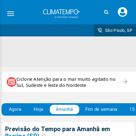
Faç
seu
logi
São Paulo, SP
Ciclone Atenção para o mar muito agitado no
arrow_forward
newspaper
Sul, Sudeste e leste do Nordeste
Agora
Hoje
Amanhã
Fim de semana
15 
Previsão do Tempo para Amanhã
em