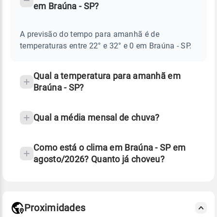
em Braúna - SP?
TEMPO
Perguntas
AMANHÃ
E
frequentes
NOTÍCIAS
EM
A previsão do tempo para amanhã é de
sobre
BRAÚNA
temperaturas entre 22° e 32° e 0 em Braúna - SP.
-
chuva
SP
e
temperatura
Qual a temperatura para amanhã em
Braúna - SP?
Qual a média mensal de chuva?
Como está o clima em Braúna - SP em
agosto/2026? Quanto já choveu?
Fonte: 30 anos de dados de reanálise ERA5.
Proximidades