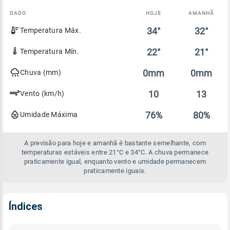
DADO
HOJE
AMANHÃ
Comparativo
34°
32°
Temperatura Máx.
entre
a
previsão
22°
21°
Temperatura Mín.
de
hoje
0mm
0mm
Chuva (mm)
e
amanhã
10
13
Vento (km/h)
76%
80%
Umidade Máxima
A previsão para hoje e amanhã é bastante semelhante, com
temperaturas estáveis entre 21°C e 34°C. A chuva permanece
praticamente igual, enquanto vento e umidade permanecem
praticamente iguais.
Índices