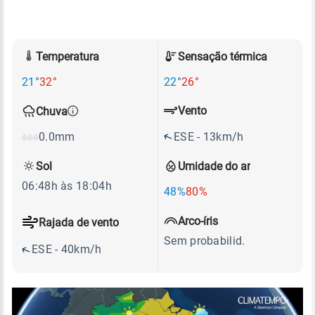
Temperatura
Sensação térmica
21°
32°
22°
26°
Vento
Chuva
ESE - 13km/h
0.0mm
Sol
Umidade do ar
06:48h às 18:04h
48%
80%
Arco-íris
Rajada de vento
Sem probabilid.
ESE - 40km/h