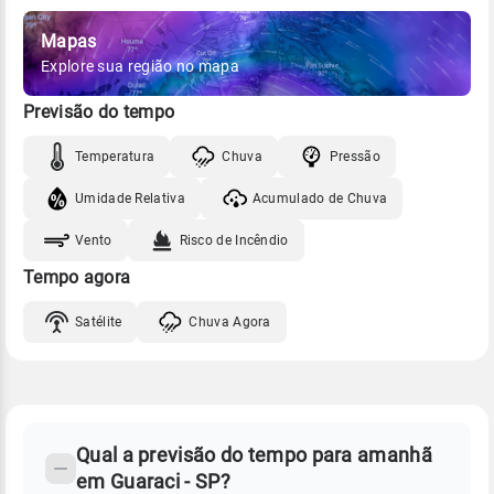
Mapas
Explore sua região no mapa
Previsão do tempo
Temperatura
Chuva
Pressão
Umidade Relativa
Acumulado de Chuva
Vento
Risco de Incêndio
Tempo agora
Satélite
Chuva Agora
FAQ
CLIMA,
PREVISÃO
Qual a previsão do tempo para amanhã
-
DO
em Guaraci - SP?
TEMPO
Perguntas