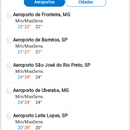
Aeroportos
Cidades
meteorológicas e satélite do Centro de Previsão
de Tempo e Estudos Climáticos (CPTEC).
Aeroporto de Fronteira, MG
Mín/Max
Sens.
Para obter mais informações sobre os dados
22°
22°
22°
climáticos,
clique aqui.
Aeroporto de Barretos, SP
Mín/Max
Sens.
21°
21°
21°
Aeroporto São José do Rio Preto, SP
Mín/Max
Sens.
24°
24°
24°
Aeroporto de Uberaba, MG
Mín/Max
Sens.
24°
24°
24°
Aeroporto Leite Lopes, SP
Mín/Max
Sens.
20°
20°
20°