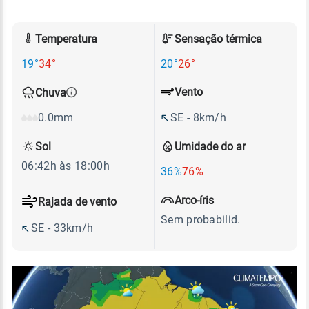
Temperatura
Sensação térmica
19°
34°
20°
26°
Vento
Chuva
SE - 8km/h
0.0mm
Sol
Umidade do ar
06:42h às 18:00h
36%
76%
Arco-íris
Rajada de vento
Sem probabilid.
SE - 33km/h