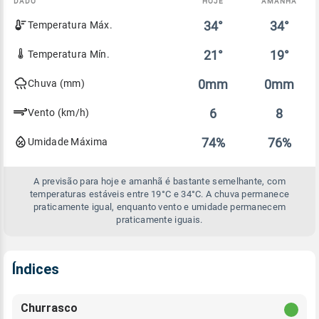
DADO
HOJE
AMANHÃ
Comparativo
34°
34°
Temperatura Máx.
entre
a
previsão
21°
19°
Temperatura Mín.
de
hoje
0mm
0mm
Chuva (mm)
e
amanhã
6
8
Vento (km/h)
74%
76%
Umidade Máxima
A previsão para hoje e amanhã é bastante semelhante, com
temperaturas estáveis entre 19°C e 34°C. A chuva permanece
praticamente igual, enquanto vento e umidade permanecem
praticamente iguais.
Índices
Churrasco