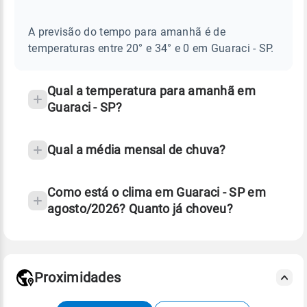
AMANHÃ
E
frequentes
NOTÍCIAS
EM
A previsão do tempo para amanhã é de
sobre
GUARACI
temperaturas entre 20° e 34° e 0 em Guaraci - SP.
-
chuva
SP
e
temperatura
Qual a temperatura para amanhã em
Guaraci - SP?
Qual a média mensal de chuva?
Como está o clima em Guaraci - SP em
agosto/2026? Quanto já choveu?
Fonte: 30 anos de dados de reanálise ERA5.
Proximidades
Fonte: dados combinados de estações