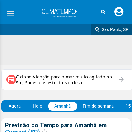
Faç
seu
logi
São Paulo, SP
Ciclone Atenção para o mar muito agitado no
arrow_forward
newspaper
Sul, Sudeste e leste do Nordeste
Agora
Hoje
Amanhã
Fim de semana
15 
Previsão do Tempo para Amanhã
em