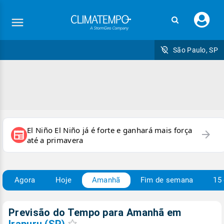
Faç
seu
logi
São Paulo, SP
El Niño El Niño já é forte e ganhará mais força
arrow_forward
newspaper
até a primavera
Agora
Hoje
Amanhã
Fim de semana
15 
Previsão do Tempo para Amanhã
em