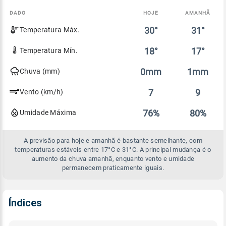
DADO
HOJE
AMANHÃ
Comparativo
30°
31°
Temperatura Máx.
entre
a
previsão
18°
17°
Temperatura Mín.
de
hoje
0mm
1mm
Chuva (mm)
e
amanhã
7
9
Vento (km/h)
76%
80%
Umidade Máxima
A previsão para hoje e amanhã é bastante semelhante, com
temperaturas estáveis entre 17°C e 31°C. A principal mudança é o
aumento da chuva amanhã, enquanto vento e umidade
permanecem praticamente iguais.
Índices