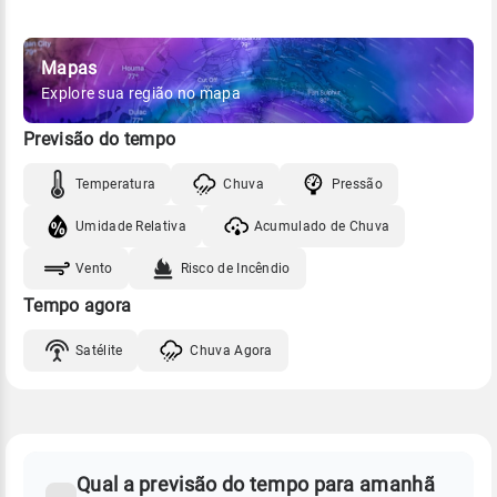
Mapas
Explore sua região no mapa
Previsão do tempo
Temperatura
Chuva
Pressão
Umidade Relativa
Acumulado de Chuva
Vento
Risco de Incêndio
Tempo agora
Satélite
Chuva Agora
FAQ
CLIMA,
PREVISÃO
Qual a previsão do tempo para amanhã
-
DO