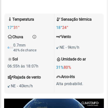
Temperatura
Sensação térmica
17°
31°
18°
24°
Vento
Chuva
0.7mm
NE - 9km/h
40% de chance
Sol
Umidade do ar
06:55h às 18:07h
31%
80%
Arco-íris
Rajada de vento
Alta probabilid.
NE - 40km/h