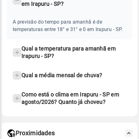
em Irapuru - SP?
TEMPO
Perguntas
AMANHÃ
E
frequentes
NOTÍCIAS
EM
A previsão do tempo para amanhã é de
sobre
IRAPURU
temperaturas entre 18° e 31° e 0 em Irapuru - SP.
-
chuva
SP
e
temperatura
Qual a temperatura para amanhã em
Irapuru - SP?
Qual a média mensal de chuva?
Como está o clima em Irapuru - SP em
agosto/2026? Quanto já choveu?
Fonte: 30 anos de dados de reanálise ERA5.
Proximidades