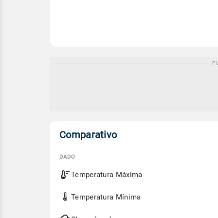
Comparativo
DADO
Comparativo
Temperatura Máxima
entre
a
previsão
Temperatura Mínima
de
hoje