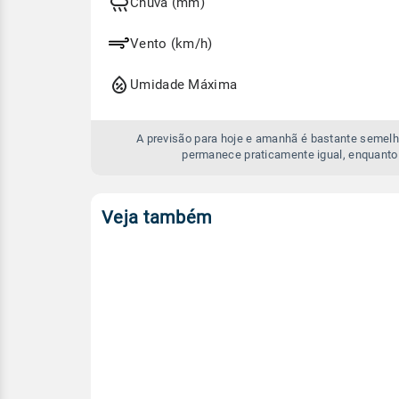
e
Chuva (mm)
amanhã
Vento (km/h)
Umidade Máxima
A previsão para hoje e amanhã é bastante semelh
permanece praticamente igual, enquanto
Veja também