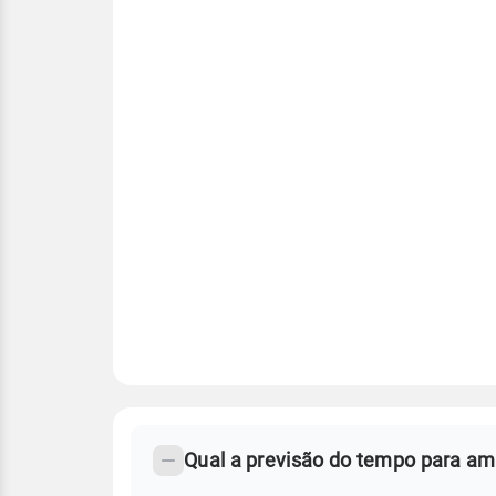
FAQ
CLIMA,
PREVISÃO
Qual a previsão do tempo para am
-
DO
TEMPO
Perguntas