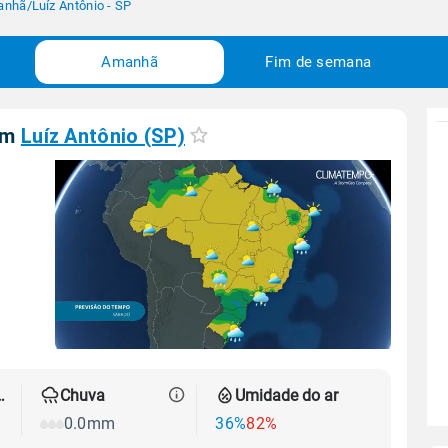
anhã
/
Luíz Antônio - SP
Amanhã
Fim de semana
em
Luíz Antônio (SP)
 térmica
Chuva
Umidade do ar
0.0mm
36%
82%