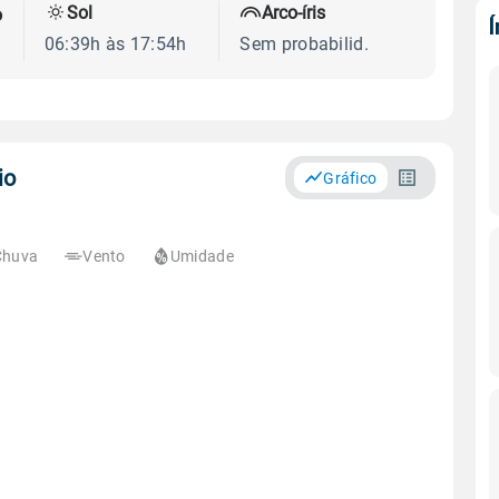
Sol
Arco-íris
o
06:39h às 17:54h
Sem probabilid.
io
Gráfico
Chuva
Vento
Umidade