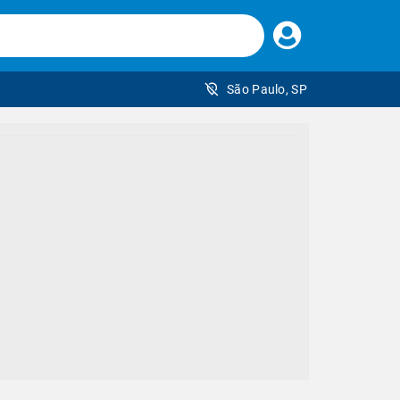
Faça
seu
login
São Paulo, SP