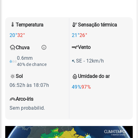
Temperatura
Sensação térmica
20°
32°
21°
26°
Vento
Chuva
0.6mm
SE - 12km/h
40% de chance
Sol
Umidade do ar
06:52h às 18:07h
49%
97%
Arco-íris
Sem probabilid.