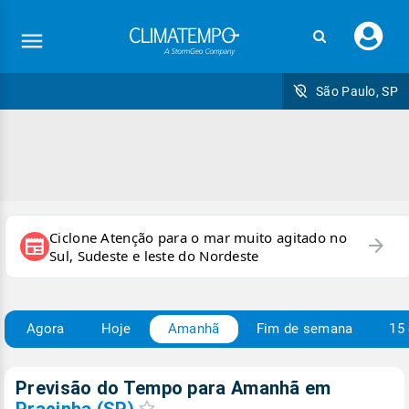
Faç
seu
logi
São Paulo, SP
Ciclone Atenção para o mar muito agitado no
arrow_forward
newspaper
Sul, Sudeste e leste do Nordeste
Agora
Hoje
Amanhã
Fim de semana
15 
Previsão do Tempo para Amanhã
em