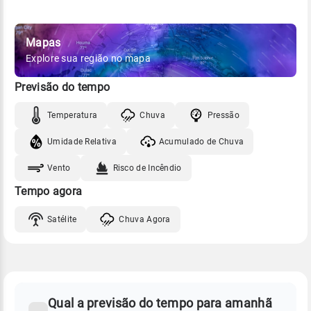
Mapas
Explore sua região no mapa
Previsão do tempo
Temperatura
Chuva
Pressão
Umidade Relativa
Acumulado de Chuva
Vento
Risco de Incêndio
Tempo agora
Satélite
Chuva Agora
FAQ
CLIMA,
PREVISÃO
Qual a previsão do tempo para amanhã
-
DO