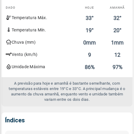
DADO
HOJE
AMANHÃ
Comparativo
33°
32°
Temperatura Máx.
entre
a
previsão
19°
20°
Temperatura Mín.
de
hoje
0mm
1mm
Chuva (mm)
e
amanhã
9
12
Vento (km/h)
86%
97%
Umidade Máxima
A previsão para hoje e amanhã é bastante semelhante, com
temperaturas estáveis entre 19°C e 33°C. A principal mudança é o
aumento da chuva amanhã, enquanto vento e umidade também
variam entre os dois dias.
Índices