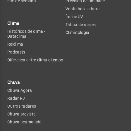
Fim de semana
Previsão de umidade
Vento hora a hora
Índice UV
Clima
Tábua de marés
Históricos de clima -
Climatologia
Dataclima
Relclima
Podcasts
Diferença entre clima e tempo
Chuva
Chuva Agora
Radar RJ
Outros radares
Chuva prevista
Chuva acumulada