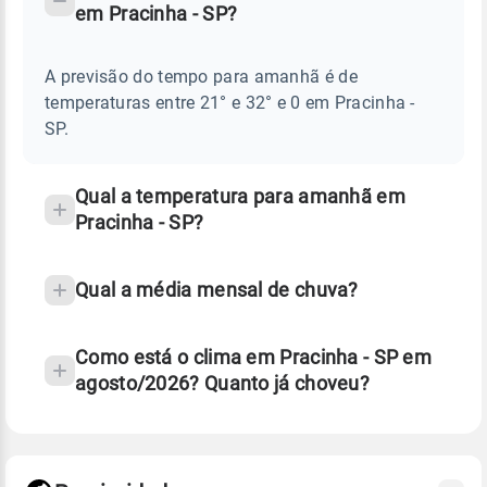
em Pracinha - SP?
TEMPO
Perguntas
AMANHÃ
E
frequentes
NOTÍCIAS
EM
A previsão do tempo para amanhã é de
sobre
PRACINHA
temperaturas entre 21° e 32° e 0 em Pracinha -
-
chuva
SP
SP.
e
temperatura
Qual a temperatura para amanhã em
Pracinha - SP?
Qual a média mensal de chuva?
Como está o clima em Pracinha - SP em
agosto/2026? Quanto já choveu?
Fonte: 30 anos de dados de reanálise ERA5.