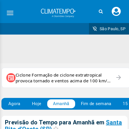
Faç
seu
logi
São Paulo, SP
Ciclone Formação de ciclone extratropical
arrow_forward
newspaper
provoca tornado e ventos acima de 100 km/h
no RS
Agora
Hoje
Amanhã
Fim de semana
15 
Previsão do Tempo para Amanhã
em
Santa