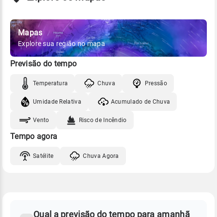
Mapas
Explore sua região no mapa
Previsão do tempo
Temperatura
Chuva
Pressão
Umidade Relativa
Acumulado de Chuva
Vento
Risco de Incêndio
Tempo agora
Satélite
Chuva Agora
FAQ
CLIMA,
PREVISÃO
Qual a previsão do tempo para amanhã