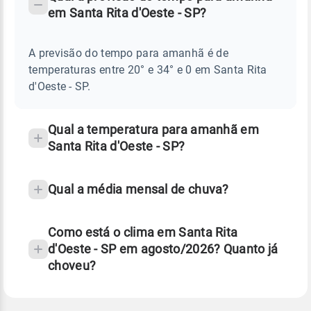
-
DO
em Santa Rita d'Oeste - SP?
TEMPO
Perguntas
AMANHÃ
E
frequentes
NOTÍCIAS
EM
A previsão do tempo para amanhã é de
sobre
SANTA
temperaturas entre 20° e 34° e 0 em Santa Rita
RITA
chuva
D'OESTE
d'Oeste - SP.
-
e
SP
temperatura
Qual a temperatura para amanhã em
Santa Rita d'Oeste - SP?
Qual a média mensal de chuva?
Como está o clima em Santa Rita
d'Oeste - SP em agosto/2026? Quanto já
choveu?
Fonte: 30 anos de dados de reanálise ERA5.