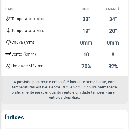
DADO
HOJE
AMANHÃ
Comparativo
33°
34°
Temperatura Máx.
entre
a
previsão
19°
20°
Temperatura Mín.
de
hoje
0mm
0mm
Chuva (mm)
e
amanhã
10
8
Vento (km/h)
70%
82%
Umidade Máxima
A previsão para hoje e amanhã é bastante semelhante, com
temperaturas estáveis entre 19°C e 34°C. A chuva permanece
praticamente igual, enquanto vento e umidade também variam
entre os dois dias.
Índices