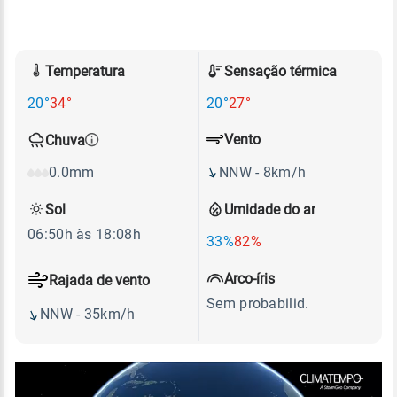
Temperatura
Sensação térmica
20°
34°
20°
27°
Vento
Chuva
NNW - 8km/h
0.0mm
Sol
Umidade do ar
06:50h às 18:08h
33%
82%
Arco-íris
Rajada de vento
Sem probabilid.
NNW - 35km/h