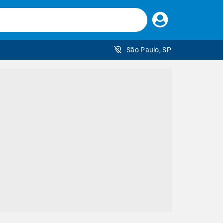
Faça
seu
login
São Paulo, SP