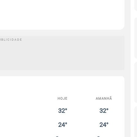
HOJE
AMANHÃ
32°
32°
24°
24°