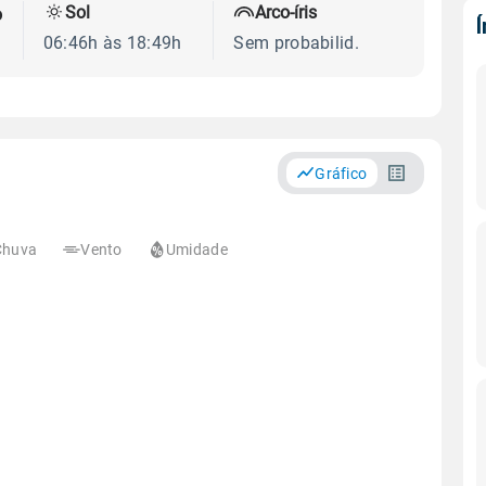
Sol
Arco-íris
o
06:46h às 18:49h
Sem probabilid.
Gráfico
Chuva
Vento
Umidade