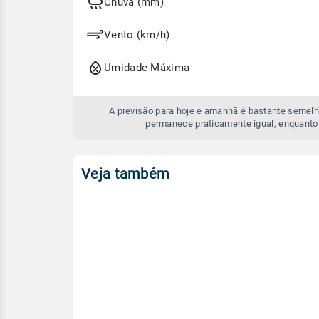
e
Chuva (mm)
amanhã
Vento (km/h)
Umidade Máxima
A previsão para hoje e amanhã é bastante semelh
permanece praticamente igual, enquanto
Veja também