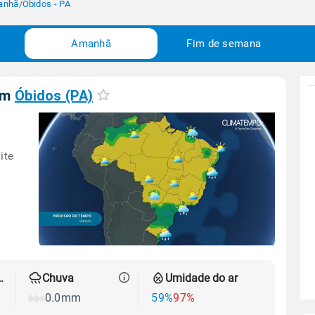
anhã
/
Óbidos - PA
Amanhã
Fim de semana
em
Óbidos (PA)
ite
 térmica
Chuva
Umidade do ar
0.0mm
59%
97%