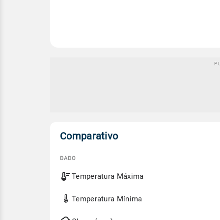
Comparativo
DADO
Comparativo
Temperatura Máxima
entre
a
previsão
Temperatura Mínima
de
hoje