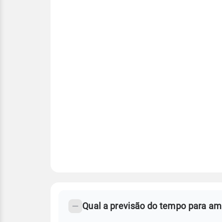
FAQ
CLIMA,
PREVISÃO
Qual a previsão do tempo para a
-
DO
TEMPO
Perguntas