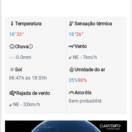
Temperatura
Sensação térmica
18°
33°
18°
26°
Vento
Chuva
NE - 7km/h
0.0mm
Sol
Umidade do ar
06:47h às 18:03h
35%
90%
Arco-íris
Rajada de vento
Sem probabilid.
NE - 32km/h