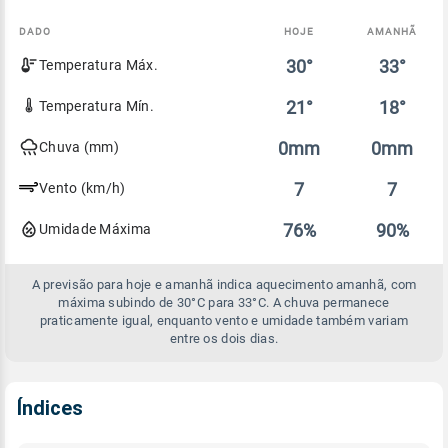
DADO
HOJE
AMANHÃ
Comparativo
30°
33°
Temperatura Máx.
entre
a
previsão
21°
18°
Temperatura Mín.
de
hoje
0mm
0mm
Chuva (mm)
e
amanhã
7
7
Vento (km/h)
76%
90%
Umidade Máxima
A previsão para hoje e amanhã indica aquecimento amanhã, com
máxima subindo de 30°C para 33°C. A chuva permanece
praticamente igual, enquanto vento e umidade também variam
entre os dois dias.
Índices