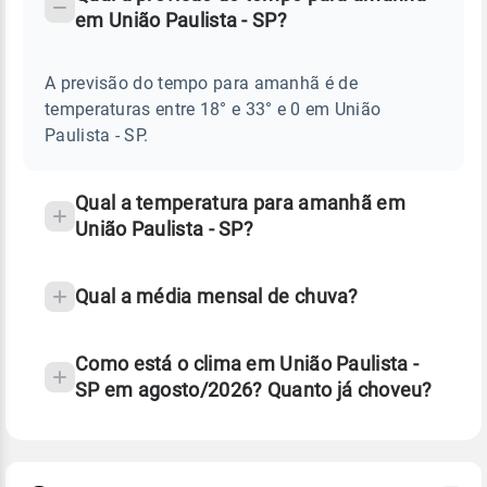
-
DO
em União Paulista - SP?
TEMPO
Perguntas
AMANHÃ
E
frequentes
NOTÍCIAS
EM
A previsão do tempo para amanhã é de
sobre
UNIÃO
temperaturas entre 18° e 33° e 0 em União
PAULISTA
chuva
-
Paulista - SP.
SP
e
temperatura
Qual a temperatura para amanhã em
União Paulista - SP?
Qual a média mensal de chuva?
Como está o clima em União Paulista -
SP em agosto/2026? Quanto já choveu?
Fonte: 30 anos de dados de reanálise ERA5.