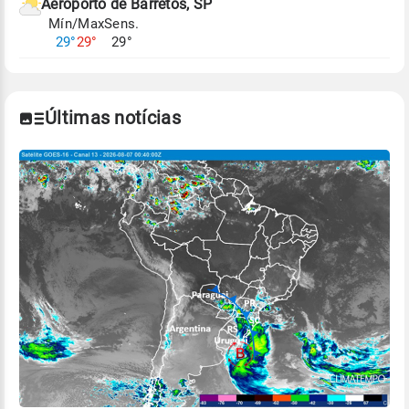
Aeroporto de Barretos, SP
Mín/Max
Sens.
29°
29°
29°
Últimas notícias