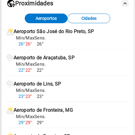
Proximidades
Fonte: dados combinados de estações
Aeroportos
Cidades
meteorológicas e satélite do Centro de Previsão
de Tempo e Estudos Climáticos (CPTEC).
Aeroporto São José do Rio Preto, SP
Mín/Max
Sens.
Para obter mais informações sobre os dados
26°
26°
26°
climáticos,
clique aqui.
Aeroporto de Araçatuba, SP
Mín/Max
Sens.
22°
22°
22°
Aeroporto de Lins, SP
Mín/Max
Sens.
23°
23°
23°
Aeroporto de Fronteira, MG
Mín/Max
Sens.
29°
29°
29°