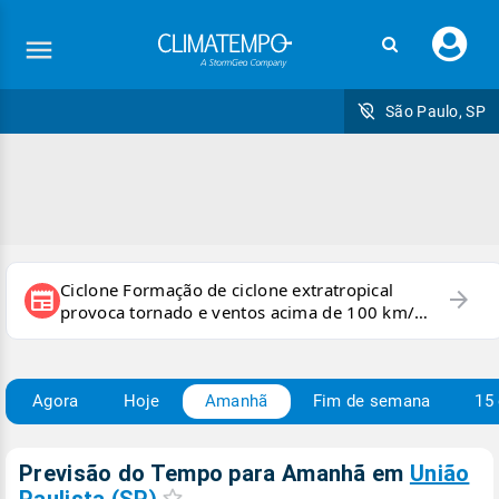
Faç
seu
logi
São Paulo, SP
Ciclone Formação de ciclone extratropical
arrow_forward
newspaper
provoca tornado e ventos acima de 100 km/h
no RS
Agora
Hoje
Amanhã
Fim de semana
15 
Previsão do Tempo para Amanhã
em
União