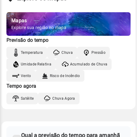
Mapas
Explore sua região no mapa
Previsão do tempo
Temperatura
Chuva
Pressão
Umidade Relativa
Acumulado de Chuva
Vento
Risco de Incêndio
Tempo agora
Satélite
Chuva Agora
FAQ
CLIMA,
PREVISÃO
Qual a previsão do tempo para amanhã