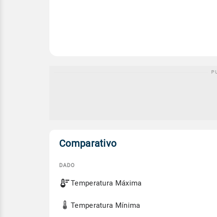
Comparativo
DADO
Comparativo
Temperatura Máxima
entre
a
previsão
Temperatura Mínima
de