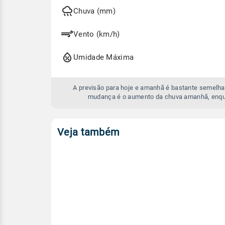
hoje
e
Chuva (mm)
amanhã
Vento (km/h)
Umidade Máxima
A previsão para hoje e amanhã é bastante semelhan
mudança é o aumento da chuva amanhã, enqu
Veja também