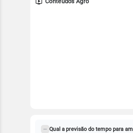
Conteúdos Agro
FAQ
CLIMA,
PREVISÃO
Qual a previsão do tempo para a
-
DO