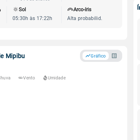
Sol
Arco-íris
o
05:30h às 17:22h
Alta probabilid.
de Mipibu
Gráfico
Chuva
Vento
Umidade