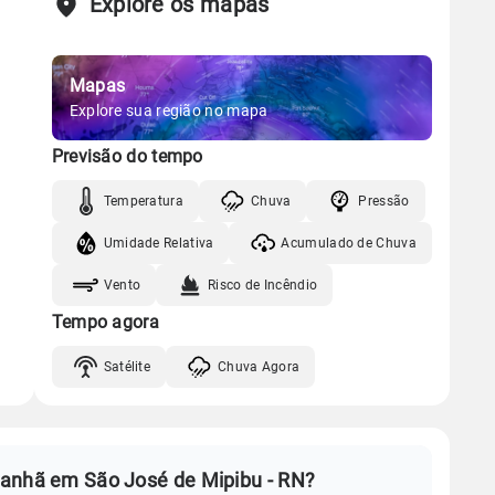
Explore os mapas
Mapas
Explore sua região no mapa
Previsão do tempo
Temperatura
Chuva
Pressão
Umidade Relativa
Acumulado de Chuva
Vento
Risco de Incêndio
Tempo agora
Satélite
Chuva Agora
manhã em São José de Mipibu - RN?