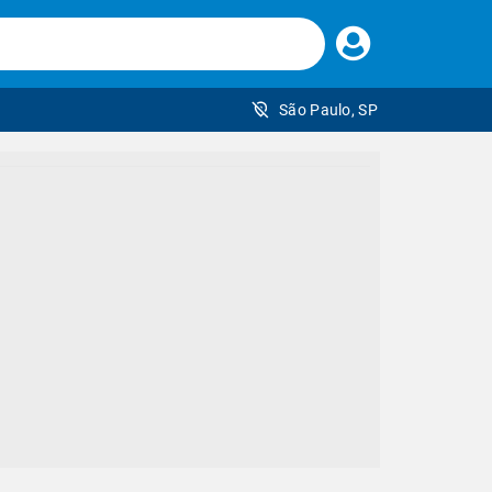
Faça
seu
login
São Paulo, SP