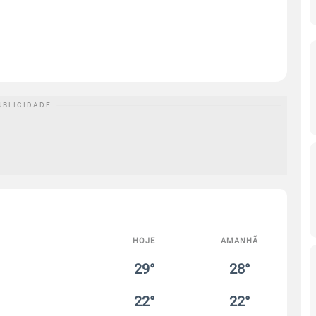
HOJE
AMANHÃ
29°
28°
22°
22°