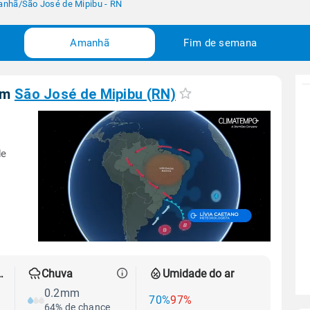
anhã
/
São José de Mipibu - RN
Amanhã
Fim de semana
em
São José de Mipibu (RN)
de
 térmica
Chuva
Umidade do ar
0.2mm
70%
97%
64% de chance