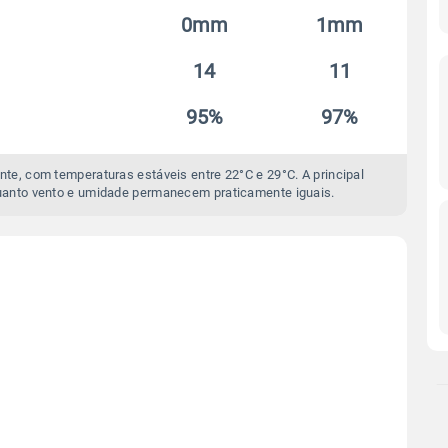
0mm
1mm
14
11
95%
97%
te, com temperaturas estáveis entre 22°C e 29°C. A principal
anto vento e umidade permanecem praticamente iguais.