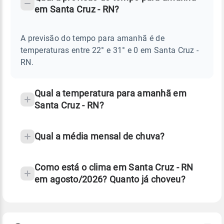
-
DO
em Santa Cruz - RN?
TEMPO
Perguntas
AMANHÃ
E
frequentes
NOTÍCIAS
EM
A previsão do tempo para amanhã é de
sobre
SANTA
temperaturas entre 22° e 31° e 0 em Santa Cruz -
CRUZ
chuva
-
RN.
RN
e
temperatura
Qual a temperatura para amanhã em
Santa Cruz - RN?
Qual a média mensal de chuva?
Como está o clima em Santa Cruz - RN
em agosto/2026? Quanto já choveu?
Fonte: 30 anos de dados de reanálise ERA5.