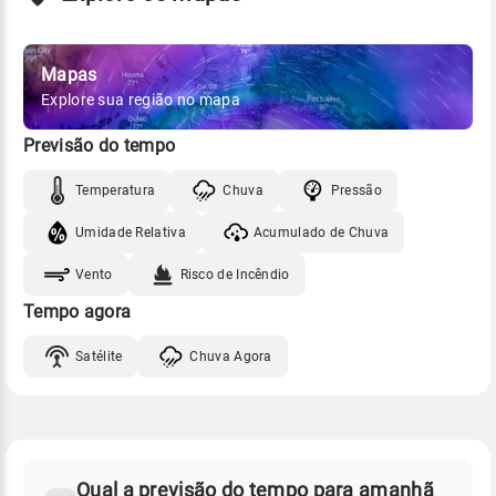
Mapas
Explore sua região no mapa
Previsão do tempo
Temperatura
Chuva
Pressão
Umidade Relativa
Acumulado de Chuva
Vento
Risco de Incêndio
Tempo agora
Satélite
Chuva Agora
FAQ
CLIMA,
PREVISÃO
Qual a previsão do tempo para amanhã