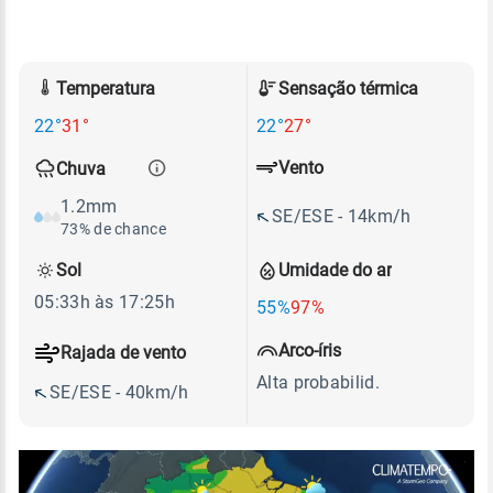
Temperatura
Sensação térmica
22°
31°
22°
27°
Vento
Chuva
1.2mm
SE/ESE - 14km/h
73% de chance
Sol
Umidade do ar
05:33h às 17:25h
55%
97%
Arco-íris
Rajada de vento
Alta probabilid.
SE/ESE - 40km/h