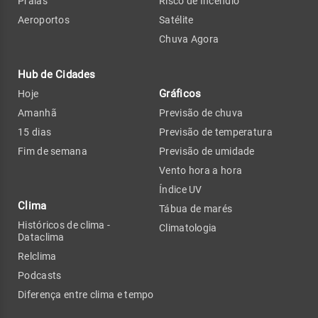
Praias
Risco de Incêndio
Aeroportos
Satélite
Chuva Agora
Hub de Cidades
Gráficos
Hoje
Amanhã
Previsão de chuva
15 dias
Previsão de temperatura
Fim de semana
Previsão de umidade
Vento hora a hora
Índice UV
Clima
Tábua de marés
Históricos de clima -
Climatologia
Dataclima
Relclima
Podcasts
Diferença entre clima e tempo