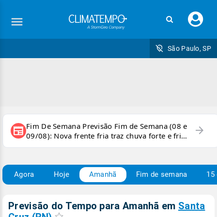
Faç
seu
logi
São Paulo, SP
Fim De Semana Previsão Fim de Semana (08 e
arrow_forward
newspaper
09/08): Nova frente fria traz chuva forte e frio
para áreas do país
Agora
Hoje
Amanhã
Fim de semana
15 
Previsão do Tempo para Amanhã
em
Santa