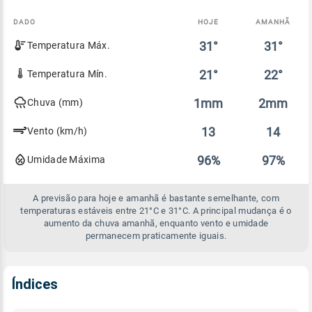
DADO
HOJE
AMANHÃ
Comparativo
31°
31°
Temperatura Máx.
entre
a
previsão
21°
22°
Temperatura Mín.
de
hoje
1mm
2mm
Chuva (mm)
e
amanhã
13
14
Vento (km/h)
96%
97%
Umidade Máxima
A previsão para hoje e amanhã é bastante semelhante, com
temperaturas estáveis entre 21°C e 31°C. A principal mudança é o
aumento da chuva amanhã, enquanto vento e umidade
permanecem praticamente iguais.
Índices