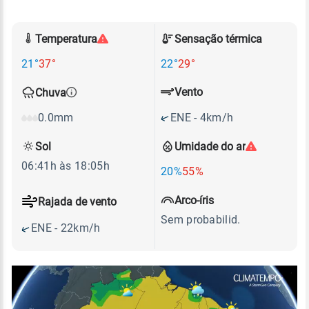
Temperatura
Sensação térmica
21°
37°
22°
29°
Vento
Chuva
ENE - 4km/h
0.0mm
Sol
Umidade do ar
06:41h às 18:05h
20%
55%
Arco-íris
Rajada de vento
Sem probabilid.
ENE - 22km/h