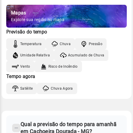
Mapas
Explore sua região no mapa
Previsão do tempo
Temperatura
Chuva
Pressão
Umidade Relativa
Acumulado de Chuva
Vento
Risco de Incêndio
Tempo agora
Satélite
Chuva Agora
FAQ
CLIMA,
PREVISÃO
Qual a previsão do tempo para amanhã
-
DO
em Cachoeira Dourada - MG?
TEMPO