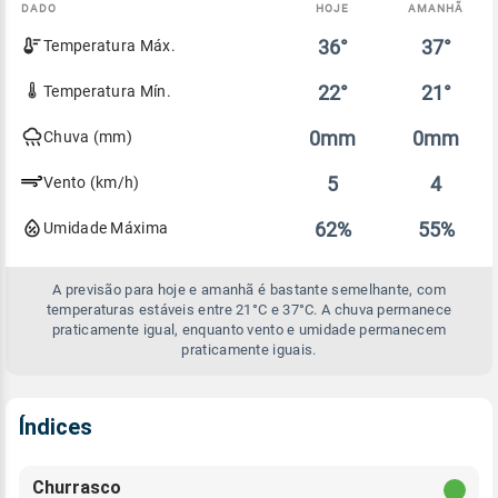
DADO
HOJE
AMANHÃ
Comparativo
36°
37°
Temperatura Máx.
entre
a
previsão
22°
21°
Temperatura Mín.
de
hoje
0mm
0mm
Chuva (mm)
e
amanhã
5
4
Vento (km/h)
62%
55%
Umidade Máxima
A previsão para hoje e amanhã é bastante semelhante, com
temperaturas estáveis entre 21°C e 37°C. A chuva permanece
praticamente igual, enquanto vento e umidade permanecem
praticamente iguais.
Índices
Churrasco