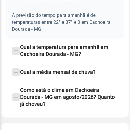
Perguntas
AMANHÃ
E
frequentes
NOTÍCIAS
EM
A previsão do tempo para amanhã é de
sobre
CACHOEIRA
temperaturas entre 22° e 37° e 0 em Cachoeira
DOURADA
chuva
-
Dourada - MG.
MG
e
temperatura
Qual a temperatura para amanhã em
Cachoeira Dourada - MG?
Qual a média mensal de chuva?
Como está o clima em Cachoeira
Dourada - MG em agosto/2026? Quanto
já choveu?
Fonte: 30 anos de dados de reanálise ERA5.