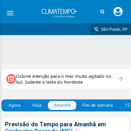
Faç
seu
logi
São Paulo, SP
Ciclone Atenção para o mar muito agitado no
arrow_forward
newspaper
Sul, Sudeste e leste do Nordeste
Agora
Hoje
Amanhã
Fim de semana
15 
Previsão do Tempo para Amanhã
em