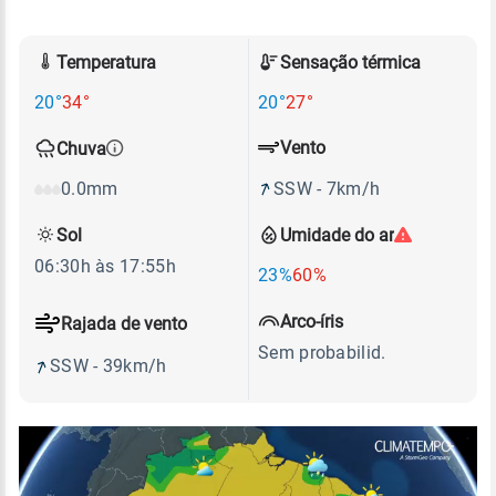
Temperatura
Sensação térmica
20°
34°
20°
27°
Vento
Chuva
SSW - 7km/h
0.0mm
Sol
Umidade do ar
06:30h às 17:55h
23%
60%
Arco-íris
Rajada de vento
Sem probabilid.
SSW - 39km/h