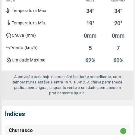
DADO
HOJE
AMANHÃ
Comparativo
34°
34°
Temperatura Máx.
entre
a
previsão
19°
20°
Temperatura Mín.
de
hoje
0mm
0mm
Chuva (mm)
e
amanhã
5
7
Vento (km/h)
62%
60%
Umidade Máxima
A previsão para hoje e amanhã é bastante semelhante, com
temperaturas estáveis entre 19°C e 34°C. A chuva permanece
praticamente igual, enquanto vento e umidade permanecem
praticamente iguais.
Índices
Churrasco