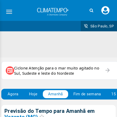
Faç
seu
logi
São Paulo, SP
Ciclone Atenção para o mar muito agitado no
arrow_forward
newspaper
Sul, Sudeste e leste do Nordeste
Agora
Hoje
Amanhã
Fim de semana
15 
Previsão do Tempo para Amanhã
em