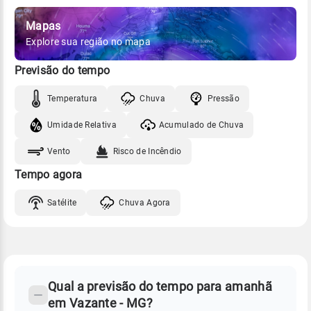
Mapas
Explore sua região no mapa
Previsão do tempo
Temperatura
Chuva
Pressão
Umidade Relativa
Acumulado de Chuva
Vento
Risco de Incêndio
Tempo agora
Satélite
Chuva Agora
FAQ
CLIMA,
PREVISÃO
Qual a previsão do tempo para amanhã
-
DO
em Vazante - MG?
TEMPO
Perguntas