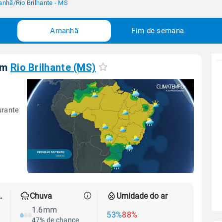
anhã
/
Rio Brilhante - MS
Amanhã
Fim de semana
em
Rio Brilhante (MS)
urante
 térmica
Chuva
Umidade do ar
1.6mm
53%
88%
47% de chance