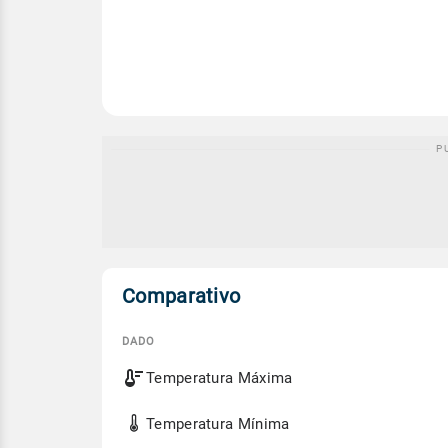
Comparativo
DADO
Comparativo
Temperatura Máxima
entre
a
previsão
Temperatura Mínima
de