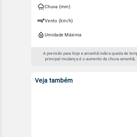
hoje
e
Chuva (mm)
amanhã
Vento (km/h)
Umidade Máxima
A previsão para hoje e amanhã indica queda de te
principal mudança é o aumento da chuva amanhã, 
Veja também