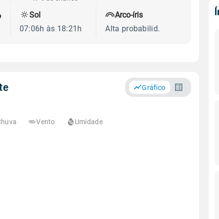
Sol
Arco-íris
o
07:06h às 18:21h
Alta probabilid.
te
Gráfico
Chuva
Vento
Umidade