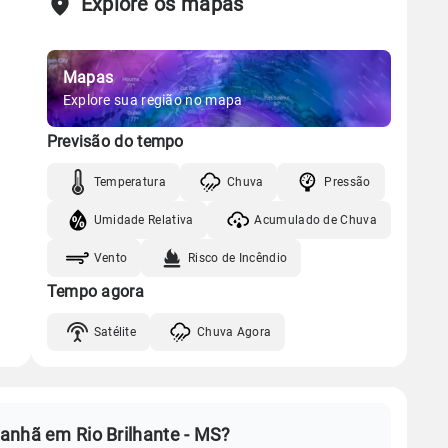
Explore os mapas
Mapas
Explore sua região no mapa
Previsão do tempo
Temperatura
Chuva
Pressão
Umidade Relativa
Acumulado de Chuva
Vento
Risco de Incêndio
Tempo agora
Satélite
Chuva Agora
anhã em Rio Brilhante - MS?