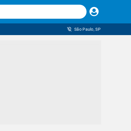
Faça
seu
login
São Paulo, SP