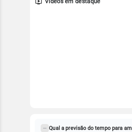
Vídeos em destaque
FAQ
CLIMA,
PREVISÃO
Qual a previsão do tempo para am
-
DO