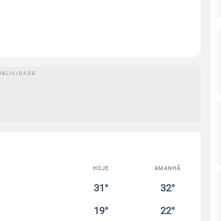
HOJE
AMANHÃ
31°
32°
19°
22°