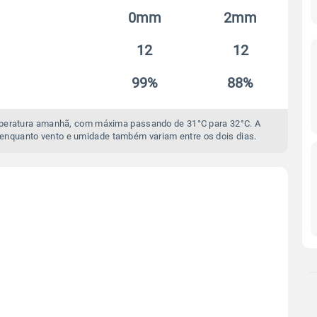
0mm
2mm
12
12
99%
88%
mperatura amanhã, com máxima passando de 31°C para 32°C. A
enquanto vento e umidade também variam entre os dois dias.