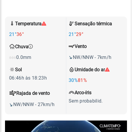
Temperatura
Sensação térmica
21°
36°
21°
29°
Vento
Chuva
NW/NNW - 7km/h
0.0mm
Sol
Umidade do ar
06:46h às 18:23h
30%
81%
Arco-íris
Rajada de vento
Sem probabilid.
NW/NNW - 27km/h