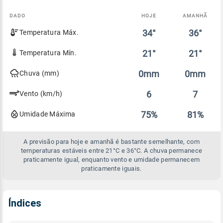
DADO
HOJE
AMANHÃ
Comparativo
34°
36°
Temperatura Máx.
entre
a
previsão
21°
21°
Temperatura Mín.
de
hoje
0mm
0mm
Chuva (mm)
e
amanhã
6
7
Vento (km/h)
75%
81%
Umidade Máxima
A previsão para hoje e amanhã é bastante semelhante, com
temperaturas estáveis entre 21°C e 36°C. A chuva permanece
praticamente igual, enquanto vento e umidade permanecem
praticamente iguais.
Índices