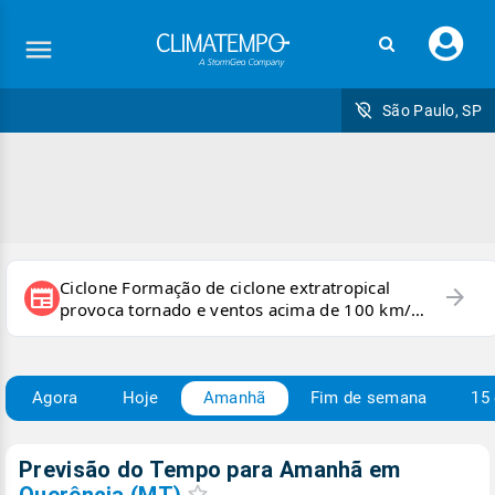
Faç
seu
logi
São Paulo, SP
Ciclone Formação de ciclone extratropical
arrow_forward
newspaper
provoca tornado e ventos acima de 100 km/h
no RS
Agora
Hoje
Amanhã
Fim de semana
15 
Previsão do Tempo para Amanhã
em