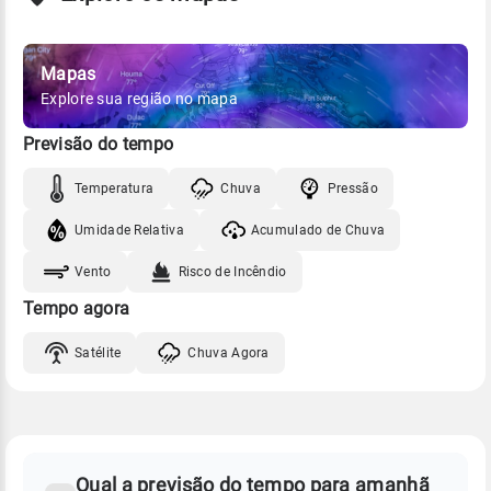
Mapas
Explore sua região no mapa
Previsão do tempo
Temperatura
Chuva
Pressão
Umidade Relativa
Acumulado de Chuva
Vento
Risco de Incêndio
Tempo agora
Satélite
Chuva Agora
FAQ
CLIMA,
PREVISÃO
Qual a previsão do tempo para amanhã