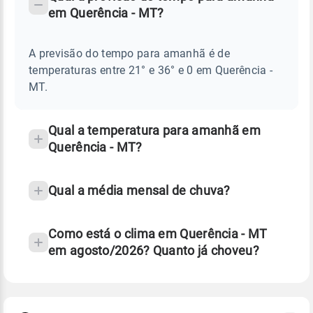
-
DO
em Querência - MT?
TEMPO
Perguntas
AMANHÃ
E
frequentes
NOTÍCIAS
EM
A previsão do tempo para amanhã é de
sobre
QUERÊNCIA
temperaturas entre 21° e 36° e 0 em Querência -
-
chuva
MT
MT.
e
temperatura
Qual a temperatura para amanhã em
Querência - MT?
Qual a média mensal de chuva?
Como está o clima em Querência - MT
em agosto/2026? Quanto já choveu?
Fonte: 30 anos de dados de reanálise ERA5.