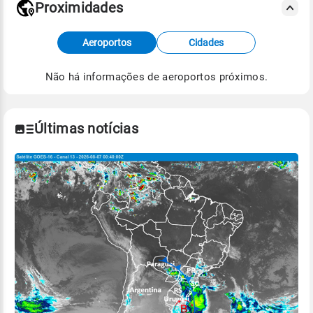
Proximidades
Fonte: dados combinados de estações
Aeroportos
Cidades
meteorológicas e satélite do Centro de Previsão
de Tempo e Estudos Climáticos (CPTEC).
Não há informações de aeroportos próximos.
Para obter mais informações sobre os dados
climáticos,
clique aqui.
Últimas notícias