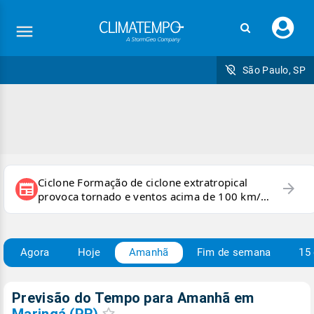
Faç
seu
logi
São Paulo, SP
Ciclone Formação de ciclone extratropical
arrow_forward
newspaper
provoca tornado e ventos acima de 100 km/h
no RS
Agora
Hoje
Amanhã
Fim de semana
15 
Previsão do Tempo para Amanhã
em