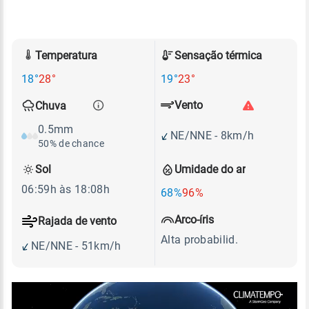
Temperatura
Sensação térmica
18°
28°
19°
23°
Vento
Chuva
0.5mm
NE/NNE - 8km/h
50% de chance
Sol
Umidade do ar
06:59h às 18:08h
68%
96%
Arco-íris
Rajada de vento
Alta probabilid.
NE/NNE - 51km/h