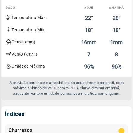
DADO
HOJE
AMANHÃ
Comparativo
22°
28°
Temperatura Máx.
entre
a
previsão
18°
18°
Temperatura Mín.
de
hoje
16mm
1mm
Chuva (mm)
e
amanhã
7
8
Vento (km/h)
96%
96%
Umidade Máxima
A previsão para hoje e amanhã indica aquecimento amanhã, com
máxima subindo de 22°C para 28°C. A chuva diminui amanhã,
enquanto vento e umidade permanecem praticamente iguais.
Índices
Churrasco