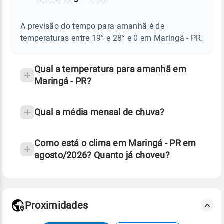
Perguntas
AMANHÃ
E
frequentes
NOTÍCIAS
EM
A previsão do tempo para amanhã é de
sobre
MARINGÁ
temperaturas entre 19° e 28° e 0 em Maringá - PR.
-
chuva
PR
e
temperatura
Qual a temperatura para amanhã em
Maringá - PR?
Qual a média mensal de chuva?
Como está o clima em Maringá - PR em
agosto/2026? Quanto já choveu?
Fonte: 30 anos de dados de reanálise ERA5.
Proximidades