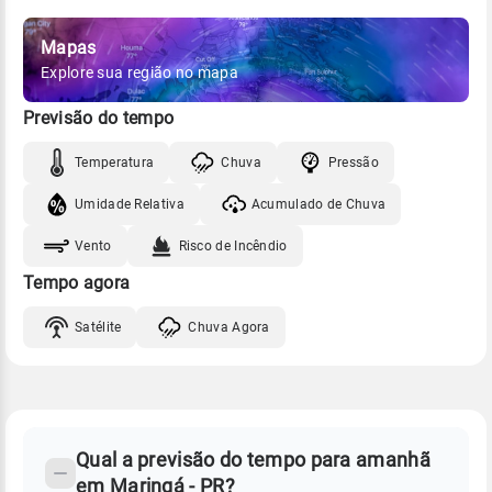
Mapas
Explore sua região no mapa
Previsão do tempo
Temperatura
Chuva
Pressão
Umidade Relativa
Acumulado de Chuva
Vento
Risco de Incêndio
Tempo agora
Satélite
Chuva Agora
FAQ
CLIMA,
PREVISÃO
Qual a previsão do tempo para amanhã
-
DO
em Maringá - PR?
TEMPO