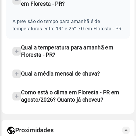
em Floresta - PR?
TEMPO
Perguntas
AMANHÃ
E
frequentes
NOTÍCIAS
EM
A previsão do tempo para amanhã é de
sobre
FLORESTA
temperaturas entre 19° e 25° e 0 em Floresta - PR.
-
chuva
PR
e
temperatura
Qual a temperatura para amanhã em
Floresta - PR?
Qual a média mensal de chuva?
Como está o clima em Floresta - PR em
agosto/2026? Quanto já choveu?
Fonte: 30 anos de dados de reanálise ERA5.
Proximidades