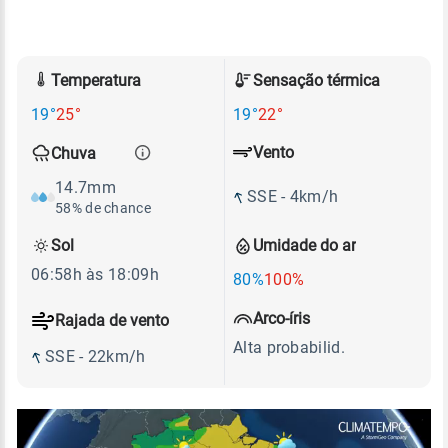
Temperatura
Sensação térmica
19°
25°
19°
22°
Vento
Chuva
14.7mm
SSE - 4km/h
58% de chance
Sol
Umidade do ar
06:58h às 18:09h
80%
100%
Arco-íris
Rajada de vento
Alta probabilid.
SSE - 22km/h