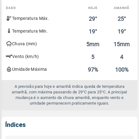
DADO
HOJE
AMANHÃ
Comparativo
29°
25°
Temperatura Máx.
entre
a
previsão
19°
19°
Temperatura Mín.
de
hoje
5mm
15mm
Chuva (mm)
e
amanhã
5
4
Vento (km/h)
97%
100%
Umidade Máxima
A previsão para hoje e amanhã indica queda de temperatura
amanhã, com máxima passando de 29°C para 25°C. A principal
mudança é o aumento da chuva amanhã, enquanto vento e
umidade permanecem praticamente iguais.
Índices