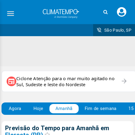
Faç
seu
logi
São Paulo, SP
Ciclone Atenção para o mar muito agitado no
arrow_forward
newspaper
Sul, Sudeste e leste do Nordeste
Agora
Hoje
Amanhã
Fim de semana
15 
Previsão do Tempo para Amanhã
em