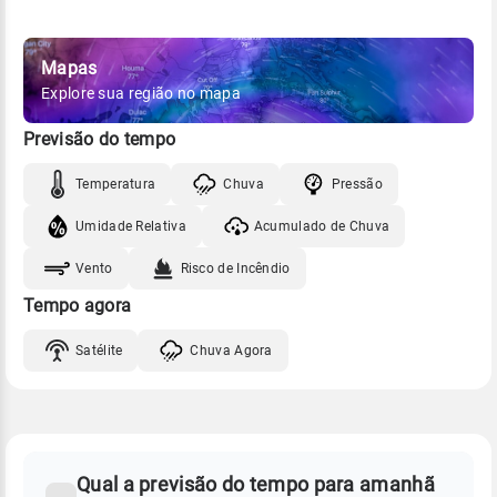
Mapas
Explore sua região no mapa
Previsão do tempo
Temperatura
Chuva
Pressão
Umidade Relativa
Acumulado de Chuva
Vento
Risco de Incêndio
Tempo agora
Satélite
Chuva Agora
FAQ
CLIMA,
PREVISÃO
Qual a previsão do tempo para amanhã
-
DO