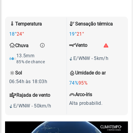
Temperatura
Sensação térmica
18°
24°
19°
21°
Vento
Chuva
13.5mm
E/WNW - 5km/h
85% de chance
Sol
Umidade do ar
06:54h às 18:03h
74%
95%
Arco-íris
Rajada de vento
Alta probabilid.
E/WNW - 50km/h