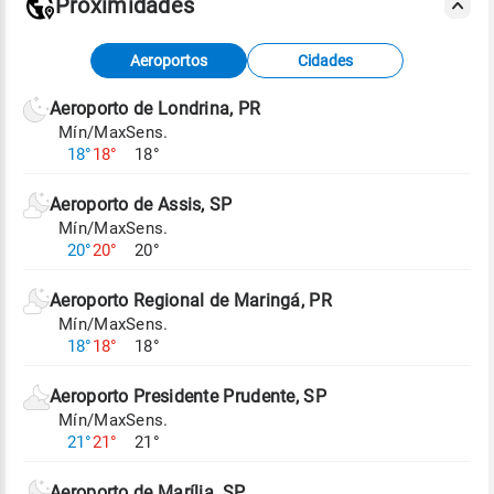
Proximidades
Fonte: dados combinados de estações
Aeroportos
Cidades
meteorológicas e satélite do Centro de Previsão
de Tempo e Estudos Climáticos (CPTEC).
Aeroporto de Londrina, PR
Mín/Max
Sens.
Para obter mais informações sobre os dados
18°
18°
18°
climáticos,
clique aqui.
Aeroporto de Assis, SP
Mín/Max
Sens.
20°
20°
20°
Aeroporto Regional de Maringá, PR
Mín/Max
Sens.
18°
18°
18°
Aeroporto Presidente Prudente, SP
Mín/Max
Sens.
21°
21°
21°
Aeroporto de Marília, SP