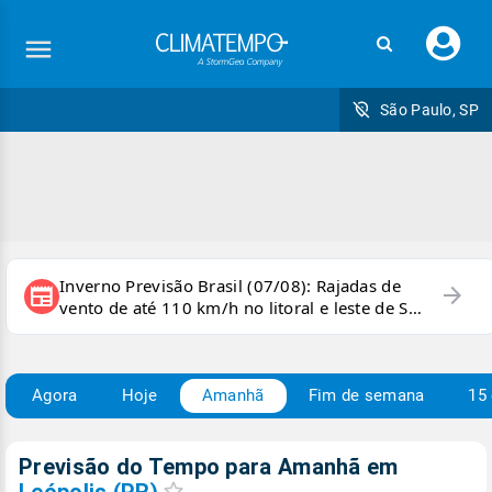
Faç
seu
logi
São Paulo, SP
Inverno Previsão Brasil (07/08): Rajadas de
arrow_forward
newspaper
vento de até 110 km/h no litoral e leste de SP
e sul do RJ
Agora
Hoje
Amanhã
Fim de semana
15 
Previsão do Tempo para Amanhã
em