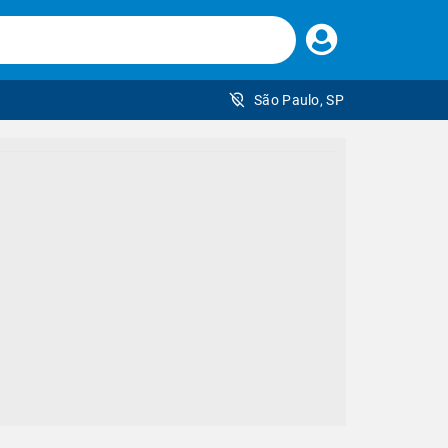
Faça
seu
login
São Paulo, SP