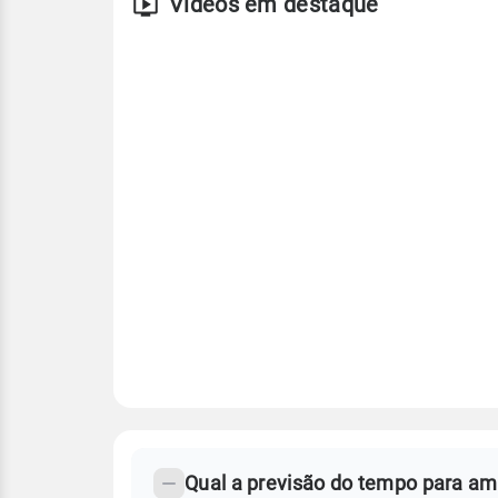
Vídeos em destaque
FAQ
CLIMA,
PREVISÃO
Qual a previsão do tempo para a
-
DO