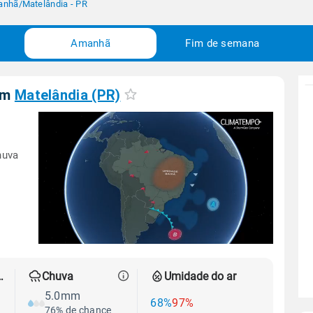
anhã
/
Matelândia - PR
Amanhã
Fim de semana
em
Matelândia (PR)
huva
 térmica
Chuva
Umidade do ar
5.0mm
68%
97%
76% de chance