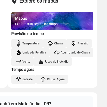
Explore os mapas
Mapas
Explore sua região no mapa
Previsão do tempo
Temperatura
Chuva
Pressão
Umidade Relativa
Acumulado de Chuva
Vento
Risco de Incêndio
Tempo agora
Satélite
Chuva Agora
manhã em Matelândia - PR?