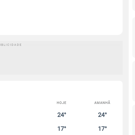
HOJE
AMANHÃ
24°
24°
17°
17°