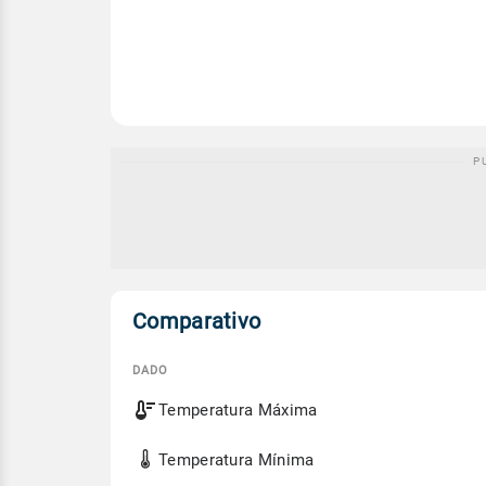
Comparativo
DADO
Comparativo
Temperatura Máxima
entre
a
previsão
Temperatura Mínima
de