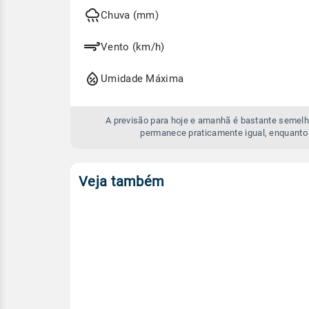
hoje
e
Chuva (mm)
amanhã
Vento (km/h)
Umidade Máxima
A previsão para hoje e amanhã é bastante semelh
permanece praticamente igual, enquanto 
Veja também