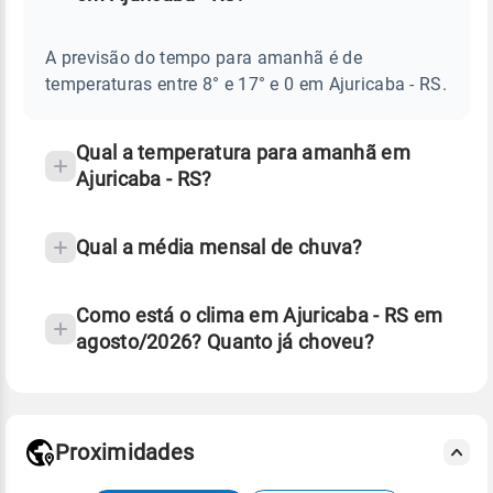
Perguntas
AMANHÃ
E
frequentes
NOTÍCIAS
EM
A previsão do tempo para amanhã é de
sobre
AJURICABA
temperaturas entre 8° e 17° e 0 em Ajuricaba - RS.
-
chuva
RS
e
temperatura
Qual a temperatura para amanhã em
Ajuricaba - RS?
Qual a média mensal de chuva?
Como está o clima em Ajuricaba - RS em
agosto/2026? Quanto já choveu?
Fonte: 30 anos de dados de reanálise ERA5.
Proximidades