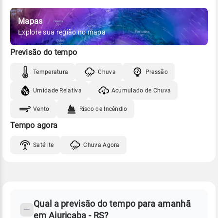
Mapas
Explore sua região no mapa
Previsão do tempo
Temperatura
Chuva
Pressão
Umidade Relativa
Acumulado de Chuva
Vento
Risco de Incêndio
Tempo agora
Satélite
Chuva Agora
FAQ
CLIMA,
PREVISÃO
Qual a previsão do tempo para amanhã
-
DO
em Ajuricaba - RS?
TEMPO