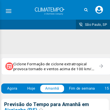
Faç
seu
logi
São Paulo, SP
Ciclone Formação de ciclone extratropical
arrow_forward
newspaper
provoca tornado e ventos acima de 100 km/h
no RS
Agora
Hoje
Amanhã
Fim de semana
15 
Previsão do Tempo para Amanhã
em