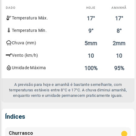
DADO
HOJE
AMANHÃ
Comparativo
17°
17°
Temperatura Máx.
entre
a
previsão
9°
8°
Temperatura Mín.
de
hoje
5mm
2mm
Chuva (mm)
e
amanhã
10
10
Vento (km/h)
100%
95%
Umidade Máxima
A previsão para hoje e amanhã é bastante semelhante, com
temperaturas estáveis entre 8°C e 17°C. A chuva diminui amanhã,
enquanto vento e umidade permanecem praticamente iguais.
Índices
Churrasco