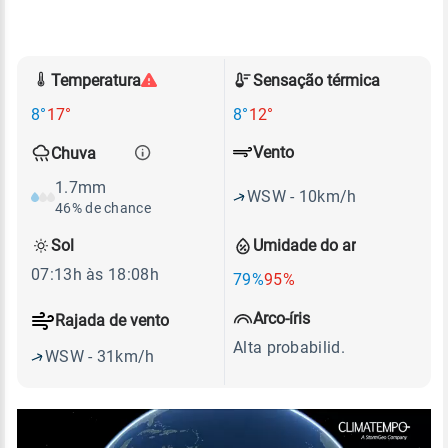
Temperatura
Sensação térmica
8°
17°
8°
12°
Vento
Chuva
1.7mm
WSW - 10km/h
46% de chance
Sol
Umidade do ar
07:13h às 18:08h
79%
95%
Arco-íris
Rajada de vento
Alta probabilid.
WSW - 31km/h