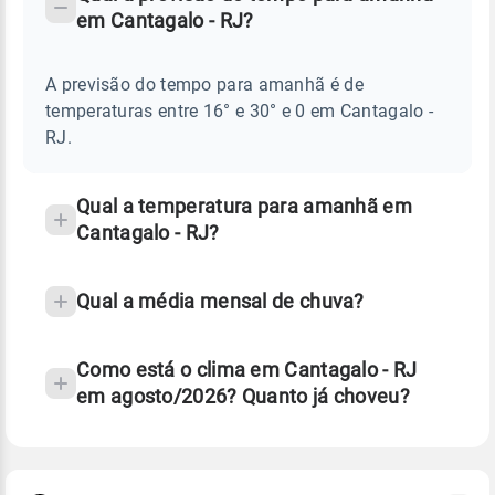
-
DO
em Cantagalo - RJ?
TEMPO
Perguntas
AMANHÃ
E
frequentes
NOTÍCIAS
EM
A previsão do tempo para amanhã é de
sobre
CANTAGALO
temperaturas entre 16° e 30° e 0 em Cantagalo -
-
chuva
RJ
RJ.
e
temperatura
Qual a temperatura para amanhã em
Cantagalo - RJ?
Qual a média mensal de chuva?
Como está o clima em Cantagalo - RJ
em agosto/2026? Quanto já choveu?
Fonte: 30 anos de dados de reanálise ERA5.