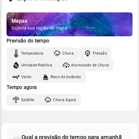
Mapas
Explore sua região no mapa
Previsão do tempo
Temperatura
Chuva
Pressão
Umidade Relativa
Acumulado de Chuva
Vento
Risco de Incêndio
Tempo agora
Satélite
Chuva Agora
FAQ
CLIMA,
PREVISÃO
Qual a previsão do tempo para amanhã