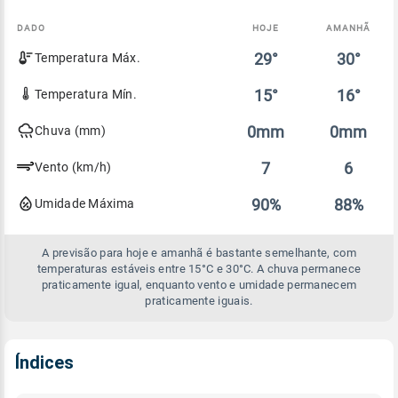
DADO
HOJE
AMANHÃ
Comparativo
29°
30°
Temperatura Máx.
entre
a
previsão
15°
16°
Temperatura Mín.
de
hoje
0mm
0mm
Chuva (mm)
e
amanhã
7
6
Vento (km/h)
90%
88%
Umidade Máxima
A previsão para hoje e amanhã é bastante semelhante, com
temperaturas estáveis entre 15°C e 30°C. A chuva permanece
praticamente igual, enquanto vento e umidade permanecem
praticamente iguais.
Índices