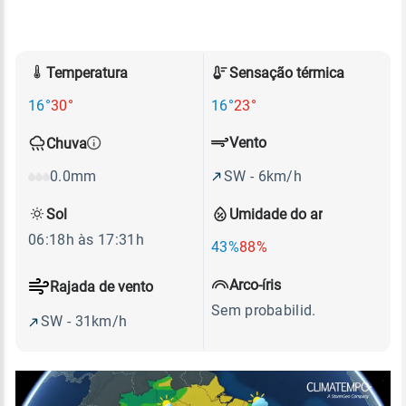
Temperatura
Sensação térmica
16°
30°
16°
23°
Vento
Chuva
SW - 6km/h
0.0mm
Sol
Umidade do ar
06:18h às 17:31h
43%
88%
Arco-íris
Rajada de vento
Sem probabilid.
SW - 31km/h