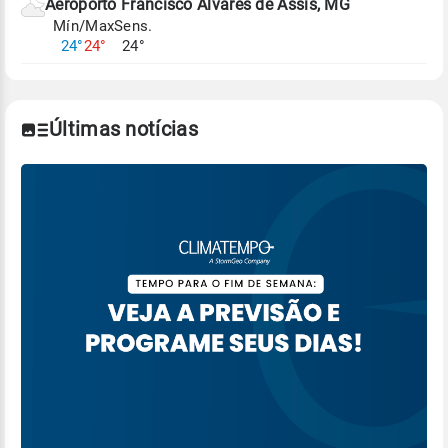
Aeroporto Francisco Alvares de Assis, MG
Mín/Max
Sens.
24°
24°
24°
Últimas notícias