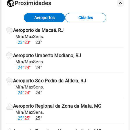
Proximidades
Fonte: dados combinados de estações
Aeroportos
Cidades
meteorológicas e satélite do Centro de Previsão
de Tempo e Estudos Climáticos (CPTEC).
Aeroporto de Macaé, RJ
Mín/Max
Sens.
Para obter mais informações sobre os dados
23°
23°
23°
climáticos,
clique aqui.
Aeroporto Umberto Modiano, RJ
Mín/Max
Sens.
24°
24°
24°
Aeroporto São Pedro da Aldeia, RJ
Mín/Max
Sens.
24°
24°
24°
Aeroporto Regional da Zona da Mata, MG
Mín/Max
Sens.
25°
25°
25°