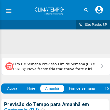
Faç
seu
logi
São Paulo, SP
Fim De Semana Previsão Fim de Semana (08 e
arrow_forward
newspaper
09/08): Nova frente fria traz chuva forte e frio
para áreas do país
Agora
Hoje
Amanhã
Fim de semana
15 
Previsão do Tempo para Amanhã
em