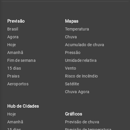
Previsão
Mapas
Brasil
Temperatura
Agora
Chuva
Hoje
Acumulado de chuva
Amanhã
Pressão
Fim de semana
Umidade relativa
15 dias
Vento
Praias
Risco de Incêndio
Aeroportos
Satélite
Chuva Agora
Hub de Cidades
Gráficos
Hoje
Amanhã
Previsão de chuva
15 dias
Previsão de temperatura