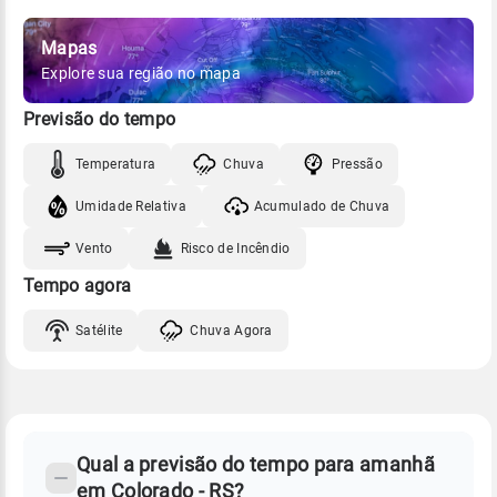
Mapas
Explore sua região no mapa
Previsão do tempo
Temperatura
Chuva
Pressão
Umidade Relativa
Acumulado de Chuva
Vento
Risco de Incêndio
Tempo agora
Satélite
Chuva Agora
FAQ
CLIMA,
PREVISÃO
Qual a previsão do tempo para amanhã
-
DO
em Colorado - RS?
TEMPO