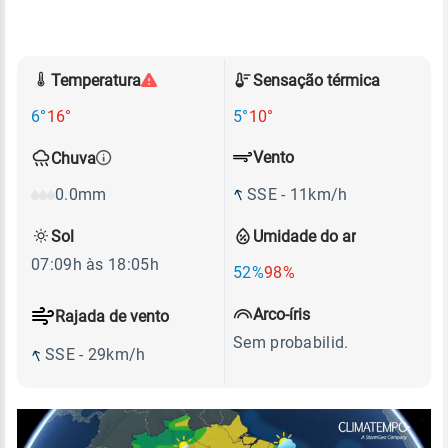
Temperatura
Sensação térmica
6°
16°
5°
10°
Vento
Chuva
SSE - 11km/h
0.0mm
Sol
Umidade do ar
07:09h às 18:05h
52%
98%
Arco-íris
Rajada de vento
Sem probabilid.
SSE - 29km/h