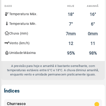
DADO
HOJE
AMANHÃ
Comparativo
18°
16°
Temperatura Máx.
entre
a
previsão
7°
6°
Temperatura Mín.
de
hoje
7mm
0mm
Chuva (mm)
e
amanhã
12
11
Vento (km/h)
95%
98%
Umidade Máxima
A previsão para hoje e amanhã é bastante semelhante, com
temperaturas estáveis entre 6°C e 18°C. A chuva diminui amanhã,
enquanto vento e umidade permanecem praticamente iguais.
Índices
Churrasco