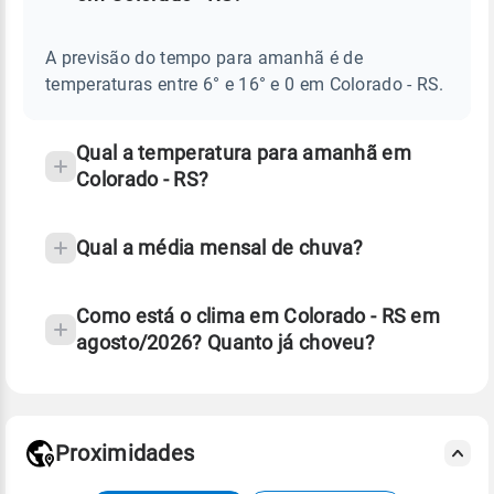
Perguntas
AMANHÃ
E
frequentes
NOTÍCIAS
EM
A previsão do tempo para amanhã é de
sobre
COLORADO
temperaturas entre 6° e 16° e 0 em Colorado - RS.
-
chuva
RS
e
temperatura
Qual a temperatura para amanhã em
Colorado - RS?
Qual a média mensal de chuva?
Como está o clima em Colorado - RS em
agosto/2026? Quanto já choveu?
Fonte: 30 anos de dados de reanálise ERA5.
Proximidades