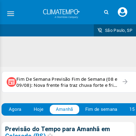
Faç
seu
logi
São Paulo, SP
Fim De Semana Previsão Fim de Semana (08 e
arrow_forward
newspaper
09/08): Nova frente fria traz chuva forte e frio
para áreas do país
Agora
Hoje
Amanhã
Fim de semana
15 
Previsão do Tempo para Amanhã
em