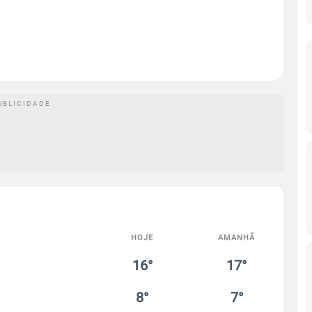
HOJE
AMANHÃ
16°
17°
8°
7°