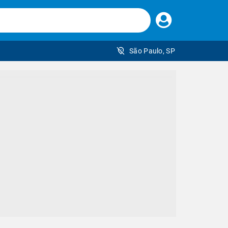
Faça
seu
login
São Paulo, SP