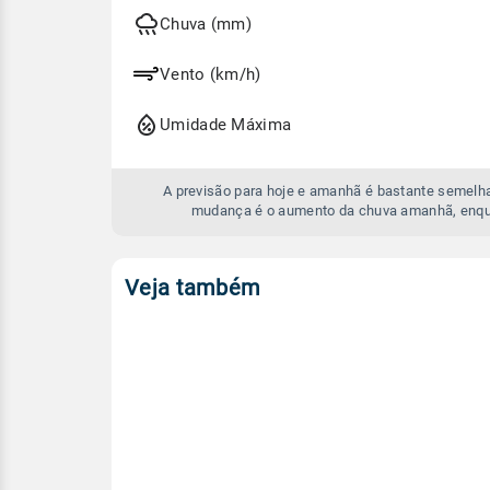
hoje
e
Chuva (mm)
amanhã
Vento (km/h)
Umidade Máxima
A previsão para hoje e amanhã é bastante semelha
mudança é o aumento da chuva amanhã, enqu
Veja também