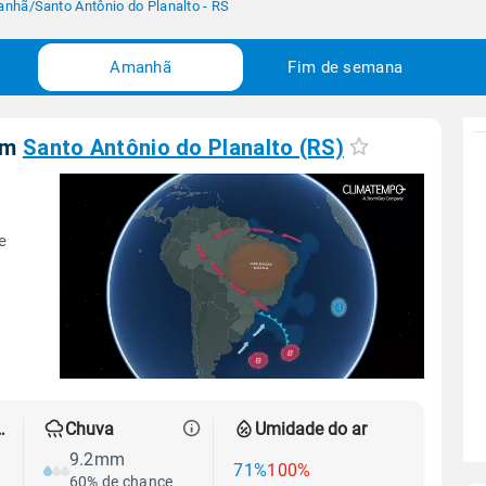
anhã
/
Santo Antônio do Planalto - RS
Amanhã
Fim de semana
em
Santo Antônio do Planalto (RS)
e
 térmica
Chuva
Umidade do ar
9.2mm
71%
100%
60% de chance