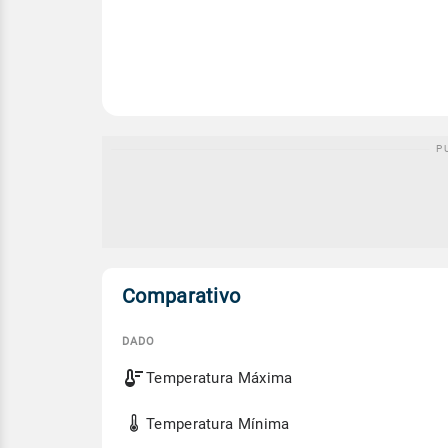
Comparativo
DADO
Comparativo
Temperatura Máxima
entre
a
previsão
Temperatura Mínima
de