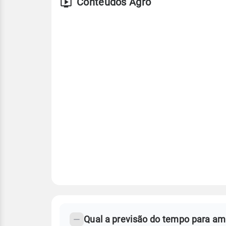
Conteúdos Agro
FAQ
CLIMA,
PREVISÃO
Qual a previsão do tempo para am
-
DO