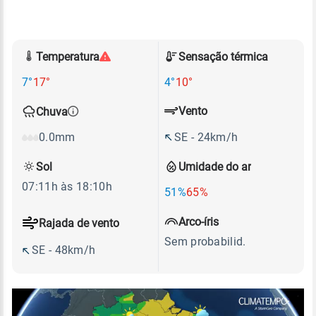
Temperatura
Sensação térmica
7°
17°
4°
10°
Vento
Chuva
SE - 24km/h
0.0mm
Sol
Umidade do ar
07:11h às 18:10h
51%
65%
Arco-íris
Rajada de vento
Sem probabilid.
SE - 48km/h