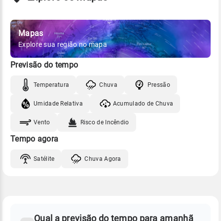
Mapas
Explore sua região no mapa
Previsão do tempo
Temperatura
Chuva
Pressão
Umidade Relativa
Acumulado de Chuva
Vento
Risco de Incêndio
Tempo agora
Satélite
Chuva Agora
FAQ
CLIMA,
PREVISÃO
Qual a previsão do tempo para amanhã