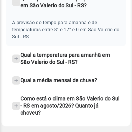
-
DO
em São Valerio do Sul - RS?
TEMPO
Perguntas
AMANHÃ
E
frequentes
NOTÍCIAS
EM
A previsão do tempo para amanhã é de
sobre
SÃO
temperaturas entre 8° e 17° e 0 em São Valerio do
VALERIO
chuva
DO
Sul - RS.
SUL
e
-
temperatura
RS
Qual a temperatura para amanhã em
São Valerio do Sul - RS?
Qual a média mensal de chuva?
Como está o clima em São Valerio do Sul
- RS em agosto/2026? Quanto já
choveu?
Fonte: 30 anos de dados de reanálise ERA5.