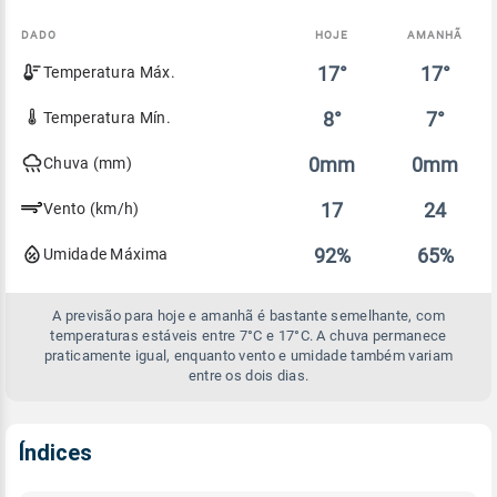
DADO
HOJE
AMANHÃ
Comparativo
17°
17°
Temperatura Máx.
entre
a
previsão
8°
7°
Temperatura Mín.
de
hoje
0mm
0mm
Chuva (mm)
e
amanhã
17
24
Vento (km/h)
92%
65%
Umidade Máxima
A previsão para hoje e amanhã é bastante semelhante, com
temperaturas estáveis entre 7°C e 17°C. A chuva permanece
praticamente igual, enquanto vento e umidade também variam
entre os dois dias.
Índices