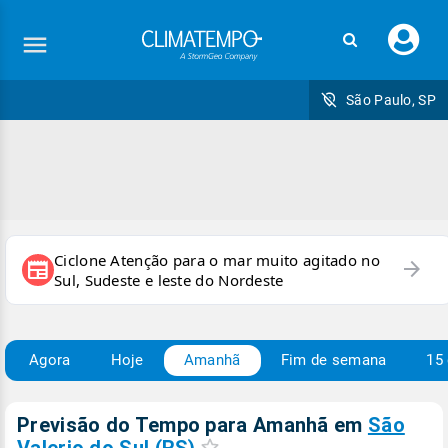
Faç
seu
logi
São Paulo, SP
Ciclone Atenção para o mar muito agitado no
arrow_forward
newspaper
Sul, Sudeste e leste do Nordeste
Agora
Hoje
Amanhã
Fim de semana
15 
Previsão do Tempo para Amanhã
em
São